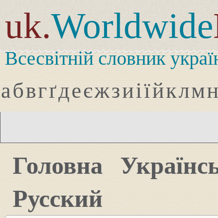
uk.
Worldwide
Всесвітній словник украї
а
б
в
г
ґ
д
е
є
ж
з
и
і
ї
й
к
л
м
Головна
Українс
Русский