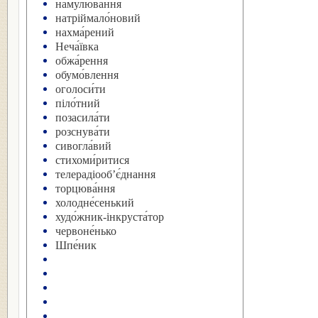
наму́лювання
натріймало́новий
нахма́рений
Неча́ївка
обжа́рення
обумо́влення
оголоси́ти
піло́тний
позасила́ти
розснува́ти
сивогла́вий
стихоми́ритися
телерадіооб’є́днання
торцюва́ння
холодне́сенький
худо́жник-інкруста́тор
червоне́нько
Шпе́ник