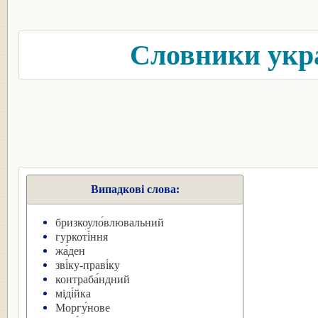
Словники укра
Випадкові слова:
бризкоуло́влювальний
гуркоті́ння
жа́ден
зві́ку-праві́ку
контраба́ндний
міді́йка
Моргу́нове