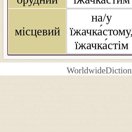
на/у
місцевий
їжачка́стому
їжачка́стім
WorldwideDiction