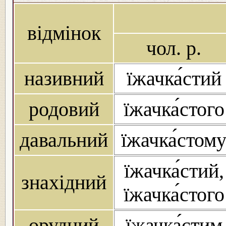
відмінок
чол. р.
називний
їжачка́стий
родовий
їжачка́стого
давальний
їжачка́стом
їжачка́стий,
знахідний
їжачка́стого
орудний
їжачка́стим