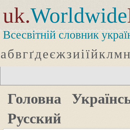
uk.
Worldwide
Всесвітній словник украї
а
б
в
г
ґ
д
е
є
ж
з
и
і
ї
й
к
л
м
Головна
Українс
Русский