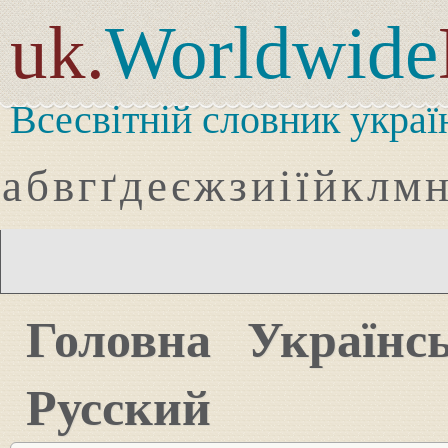
uk.
Worldwide
Всесвітній словник украї
а
б
в
г
ґ
д
е
є
ж
з
и
і
ї
й
к
л
м
Головна
Українс
Русский