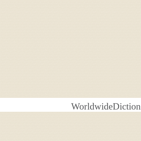
WorldwideDiction