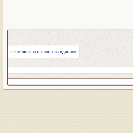
незмінювана словникова одиниця