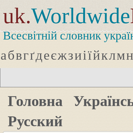
uk.
Worldwide
Всесвітній словник украї
а
б
в
г
ґ
д
е
є
ж
з
и
і
ї
й
к
л
м
Головна
Українс
Русский