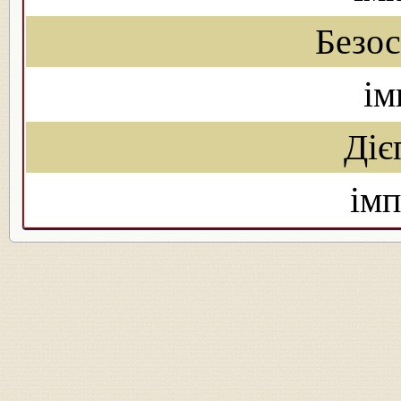
Безо
ім
Діє
імп