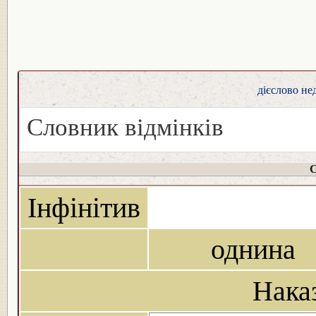
дієслово не
Словник відмінків
С
Інфінітив
однина
Нака