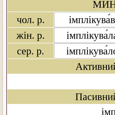
МИН
чол. р.
імплікува́
жін. р.
імплікува́л
сер. р.
імплікува́л
Активни
Пасивни
імп