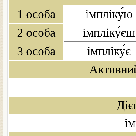
1 особа
імпліку́ю
2 особа
імпліку́єш
3 особа
імпліку́є
Активни
Діє
ім