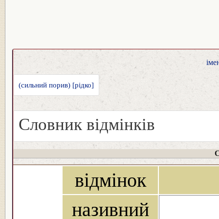
іме
(сильний порив) [рідко]
Словник відмінків
С
відмінок
називний