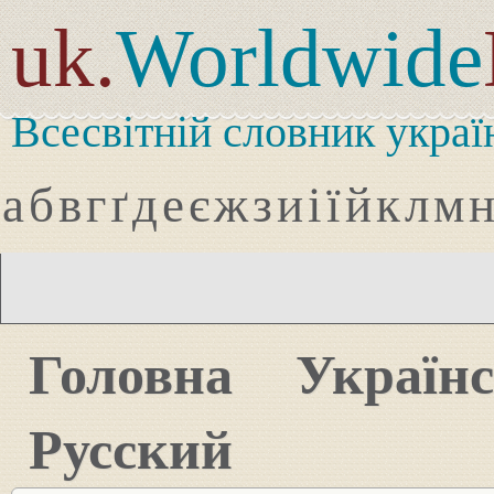
uk.
Worldwide
Всесвітній словник украї
а
б
в
г
ґ
д
е
є
ж
з
и
і
ї
й
к
л
м
Головна
Україн
Русский