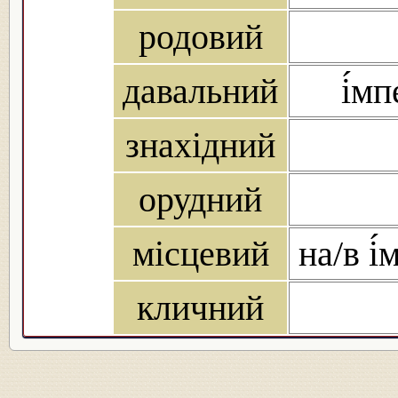
родовий
давальний
і́мп
знахідний
орудний
місцевий
на/в і́
кличний