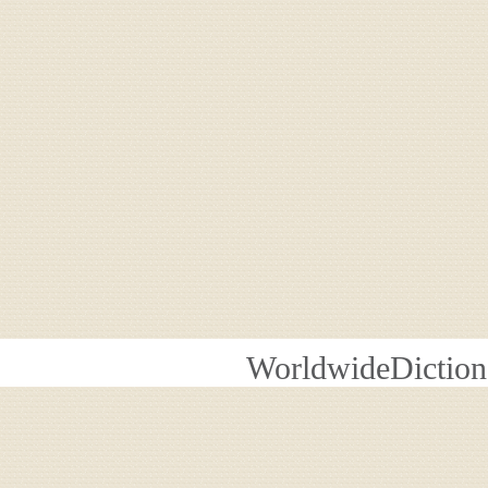
WorldwideDiction