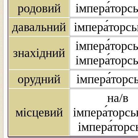
родовий
імпера́торс
давальний
імпера́торс
імпера́торс
знахідний
імпера́торс
орудний
імпера́торс
на/в
місцевий
імпера́торсь
імпера́торс