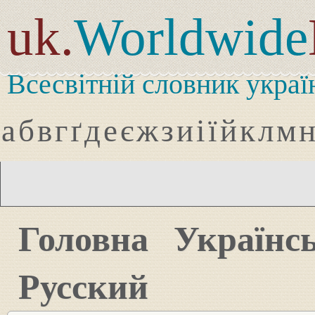
uk.
Worldwide
Всесвітній словник украї
а
б
в
г
ґ
д
е
є
ж
з
и
і
ї
й
к
л
м
Головна
Українс
Русский