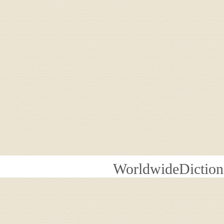
WorldwideDiction