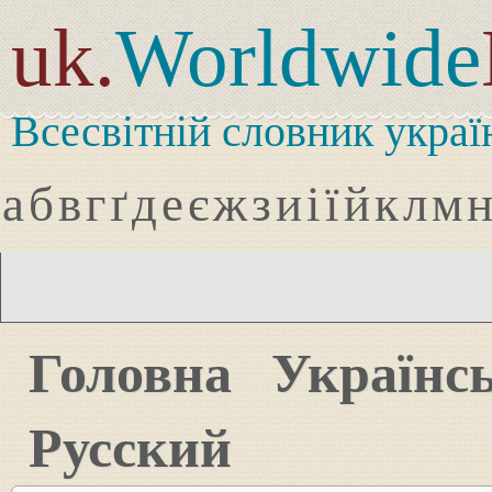
uk.
Worldwide
Всесвітній словник украї
а
б
в
г
ґ
д
е
є
ж
з
и
і
ї
й
к
л
м
Головна
Українс
Русский