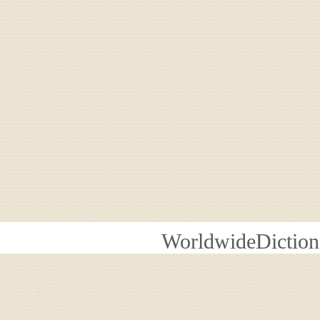
WorldwideDiction