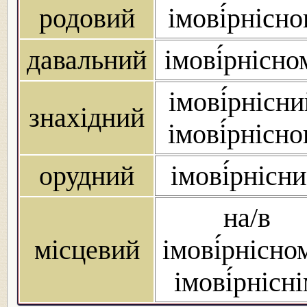
родовий
імові́рнісно
давальний
імові́рнісно
імові́рнісни
знахідний
імові́рнісно
орудний
імові́рнісн
на/в
місцевий
імові́рнісно
імові́рнісн