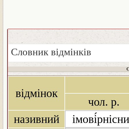
Словник відмінків
С
відмінок
чол. р.
називний
імові́рнісн