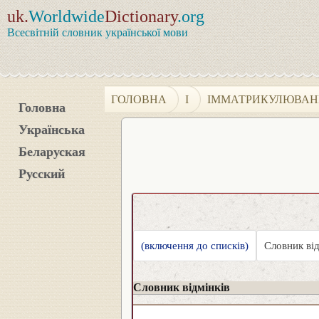
uk.
Worldwide
Dictionary
.org
Всесвітній словник української мови
ГОЛОВНА
І
ІММАТРИКУЛЮВА
Головна
Українська
Беларуская
Русский
(включення до списків)
Словник від
Словник відмінків