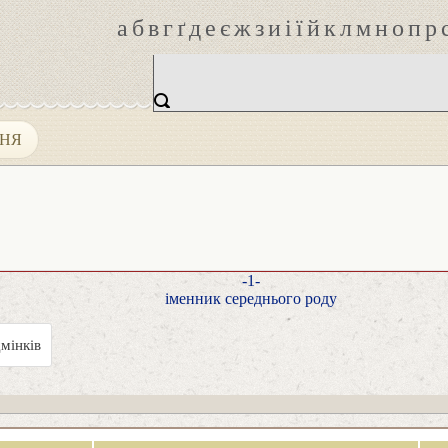
а
б
в
г
ґ
д
е
є
ж
з
и
і
ї
й
к
л
м
н
о
п
р
ННЯ
-1-
іменник середнього роду
мінків