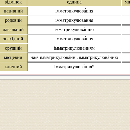
відмінок
однина
мн
називний
імматрикулюва́ння
родовий
імматрикулюва́ння
давальний
імматрикулюва́нню
знахідний
імматрикулюва́ння
орудний
імматрикулюва́нням
місцевий
на/в імматрикулюва́нні, імматрикулюва́нню
кличний
імматрикулюва́ння*