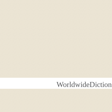
WorldwideDiction