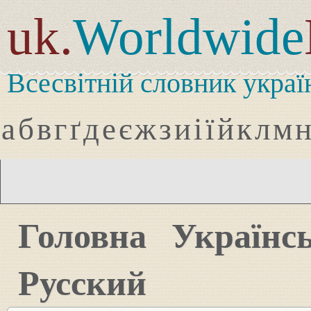
uk.
Worldwide
Всесвітній словник украї
а
б
в
г
ґ
д
е
є
ж
з
и
і
ї
й
к
л
м
Головна
Українс
Русский