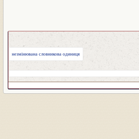
незмінювана словникова одиниця