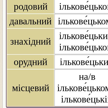
родовий
ількове́цько
давальний
ількове́цьк
ількове́цьки
знахідний
ількове́цько
орудний
ількове́цьк
на/в
місцевий
ількове́цько
ількове́цьк