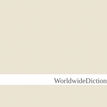
WorldwideDiction