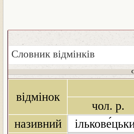
Словник відмінків
С
відмінок
чол. р.
називний
ількове́цьк