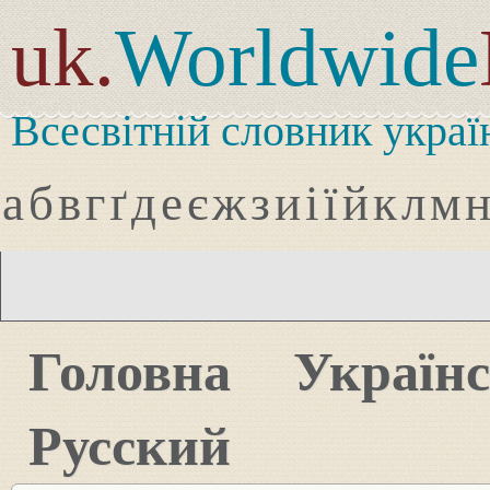
uk.
Worldwide
Всесвітній словник украї
а
б
в
г
ґ
д
е
є
ж
з
и
і
ї
й
к
л
м
Головна
Україн
Русский