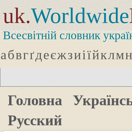
uk.
Worldwide
Всесвітній словник украї
а
б
в
г
ґ
д
е
є
ж
з
и
і
ї
й
к
л
м
Головна
Українс
Русский