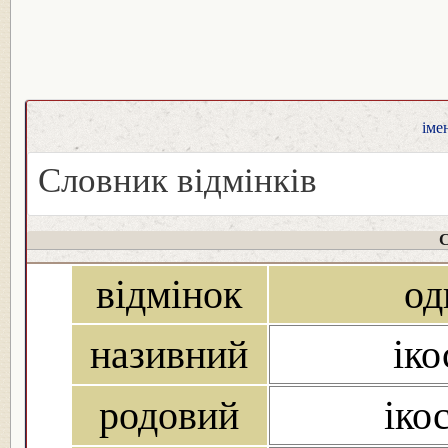
іме
Словник відмінків
С
відмінок
од
називний
іко
родовий
ікос