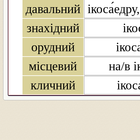
давальний
ікоса́едру
знахідний
іко
орудний
ікос
місцевий
на/в і
кличний
ікос