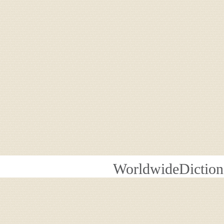
WorldwideDiction