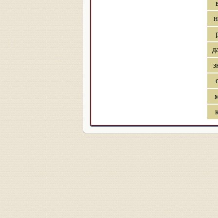
н
д
з