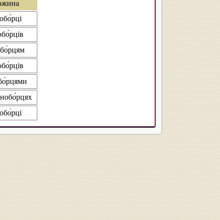
ожина
обо́рці
обо́рців
бо́рцям
обо́рців
бо́рцями
онобо́рцях
обо́рці