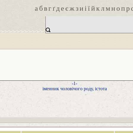
а
б
в
г
ґ
д
е
є
ж
з
и
і
ї
й
к
л
м
н
о
п
р
-1-
іменник чоловічого роду, істота