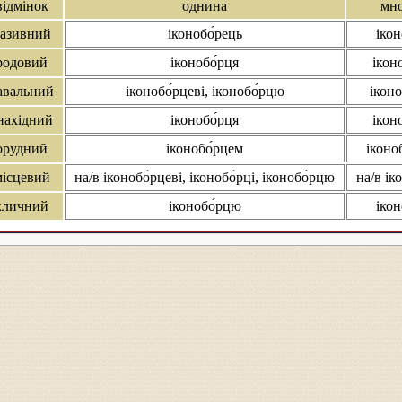
відмінок
однина
мн
азивний
іконобо́рець
ікон
родовий
іконобо́рця
ікон
авальний
іконобо́рцеві, іконобо́рцю
іконо
нахідний
іконобо́рця
ікон
орудний
іконобо́рцем
іконо
місцевий
на/в іконобо́рцеві, іконобо́рці, іконобо́рцю
на/в ік
кличний
іконобо́рцю
ікон