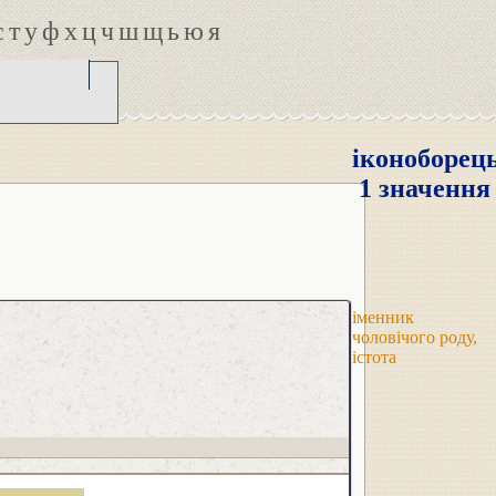
с
т
у
ф
х
ц
ч
ш
щ
ь
ю
я
іконоборец
1 значення
іменник
чоловічого роду,
істота