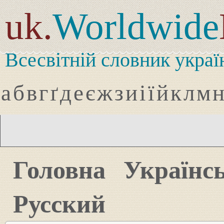
uk.
Worldwide
Всесвітній словник украї
а
б
в
г
ґ
д
е
є
ж
з
и
і
ї
й
к
л
м
Головна
Українс
Русский