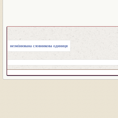
незмінювана словникова одиниця