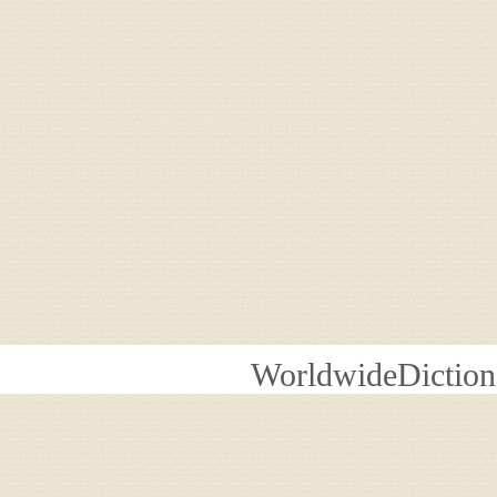
WorldwideDiction