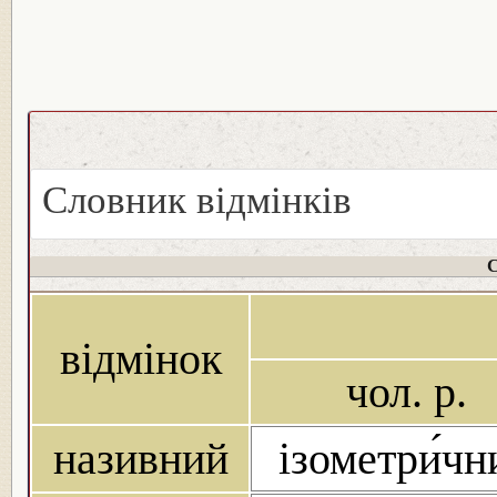
Словник відмінків
С
відмінок
чол. р.
називний
ізометри́чн