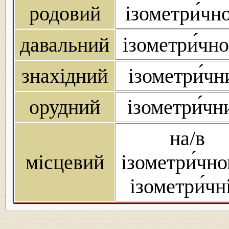
родовий
ізометри́чн
давальний
ізометри́чн
знахідний
ізометри́чн
орудний
ізометри́чн
на/в
місцевий
ізометри́чно
ізометри́чн