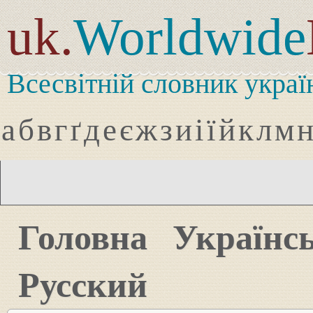
uk.
Worldwide
Всесвітній словник украї
а
б
в
г
ґ
д
е
є
ж
з
и
і
ї
й
к
л
м
Головна
Українс
Русский