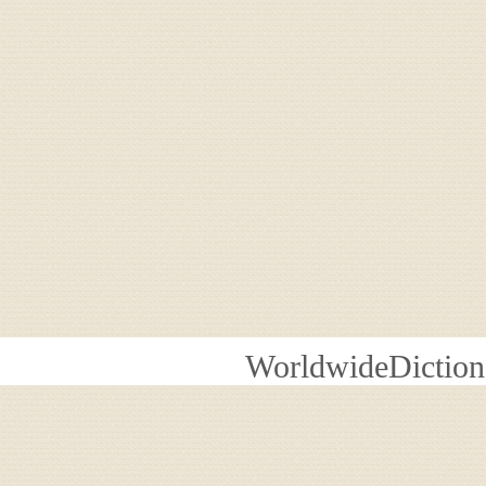
WorldwideDiction