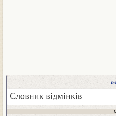
ім
Словник відмінків
С