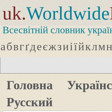
uk.
Worldwide
Всесвітній словник украї
а
б
в
г
ґ
д
е
є
ж
з
и
і
ї
й
к
л
м
Головна
Україн
Русский