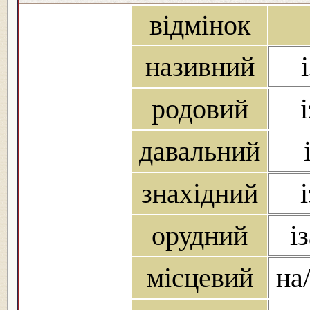
відмінок
називний
родовий
давальний
знахідний
орудний
і
місцевий
на/