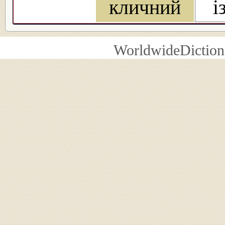
кличний
і
WorldwideDiction