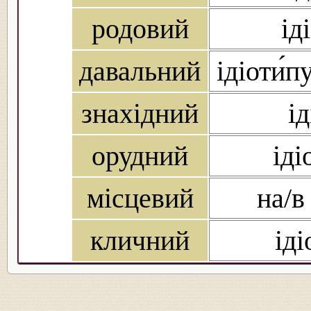
родовий
ід
давальний
ідіоти́пу
знахідний
ід
орудний
іді
місцевий
на/в 
кличний
іді