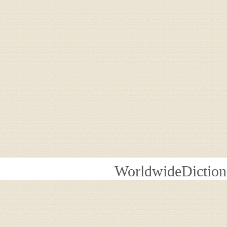
WorldwideDiction