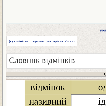
іме
(сукупіність спадкових факторів особини)
Словник відмінків
С
відмінок
о
називний
ід