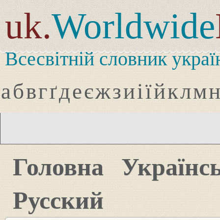
uk.
Worldwide
Всесвітній словник украї
а
б
в
г
ґ
д
е
є
ж
з
и
і
ї
й
к
л
м
Головна
Українс
Русский