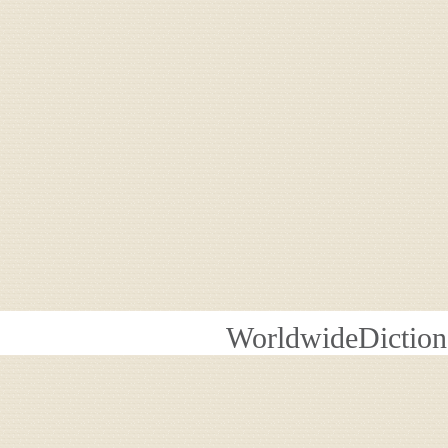
WorldwideDiction