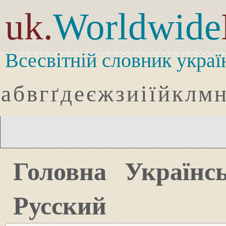
uk.
Worldwide
Всесвітній словник украї
а
б
в
г
ґ
д
е
є
ж
з
и
і
ї
й
к
л
м
Головна
Українс
Русский