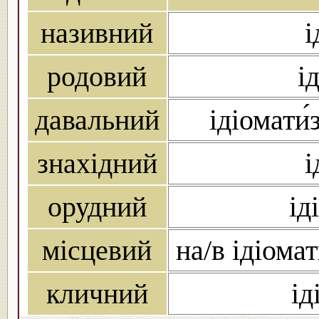
називний
і
родовий
і
давальний
ідіомати́
знахідний
і
орудний
ід
місцевий
на/в ідіомат
кличний
ід