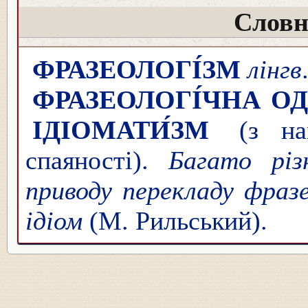
Словн
ФРАЗЕОЛОГІ́ЗМ
лінгв
ФРАЗЕОЛОГІ́ЧНА О
ІДІОМАТИ́ЗМ
(з най
спаяності).
Багато різ
приводу перекладу фразео
ідіом
(М. Рильський).