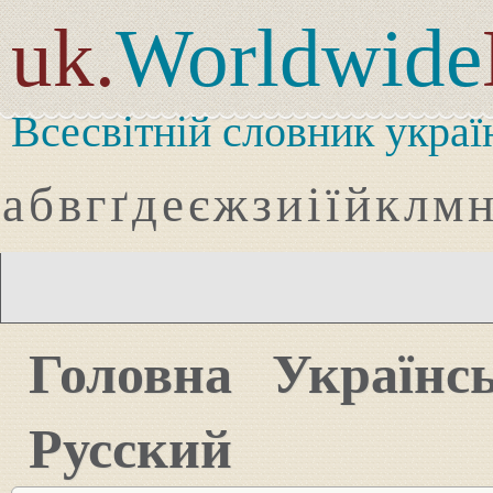
uk.
Worldwide
Всесвітній словник украї
а
б
в
г
ґ
д
е
є
ж
з
и
і
ї
й
к
л
м
Головна
Українс
Русский