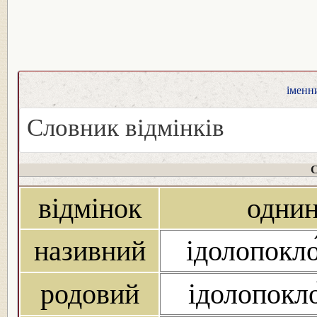
іменни
Словник відмінків
С
відмінок
одни
називний
ідолопокло
родовий
ідолопокло