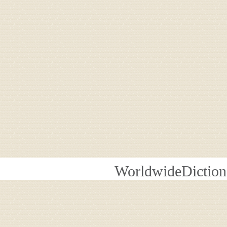
WorldwideDiction