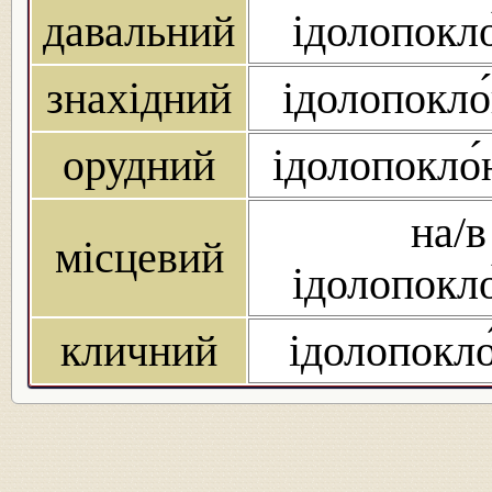
давальний
ідолопокло
знахідний
ідолопокло
орудний
ідолопокло
на/в
місцевий
ідолопокло
кличний
ідолопокло