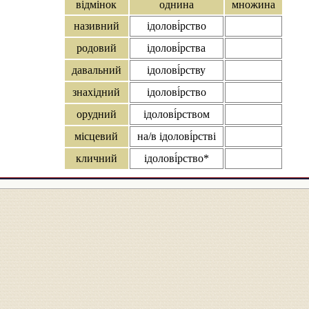
відмінок
однина
множина
називний
ідолові́рство
родовий
ідолові́рства
давальний
ідолові́рству
знахідний
ідолові́рство
орудний
ідолові́рством
місцевий
на/в ідолові́рстві
кличний
ідолові́рство*