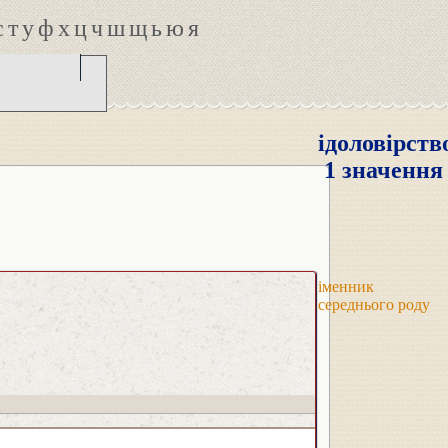
с
т
у
ф
х
ц
ч
ш
щ
ь
ю
я
ідоловірств
1 значення
іменник
середнього роду