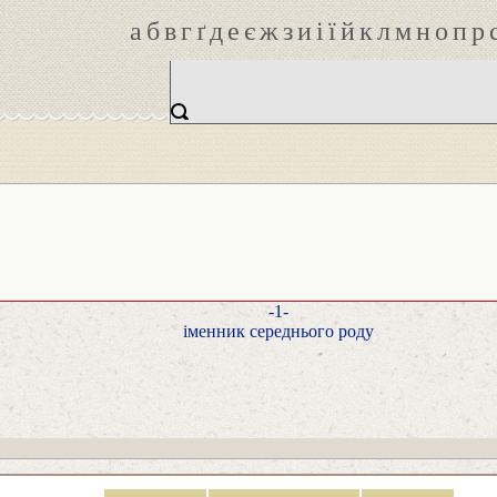
а
б
в
г
ґ
д
е
є
ж
з
и
і
ї
й
к
л
м
н
о
п
р
-1-
іменник середнього роду