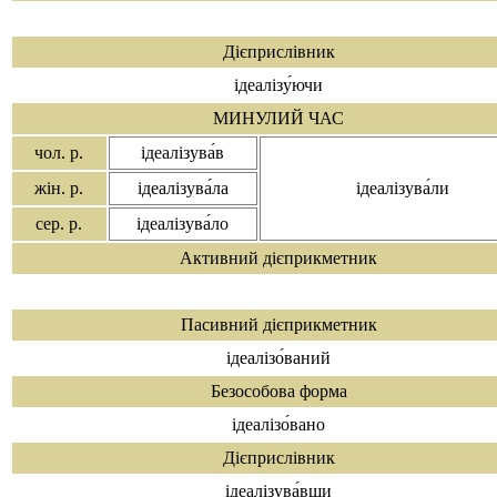
Дієприслівник
ідеалізу́ючи
МИНУЛИЙ ЧАС
чол. р.
ідеалізува́в
жін. р.
ідеалізува́ла
ідеалізува́ли
сер. р.
ідеалізува́ло
Активний дієприкметник
Пасивний дієприкметник
ідеалізо́ваний
Безособова форма
ідеалізо́вано
Дієприслівник
ідеалізува́вши