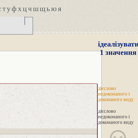
с
т
у
ф
х
ц
ч
ш
щ
ь
ю
я
ідеалізуват
1 значення
дієслово
недоконаного і
доконаного виду
дієслово
недоконаного і
доконаного виду