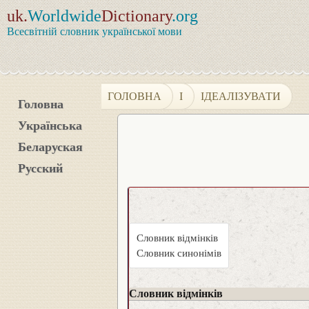
uk.
Worldwide
Dictionary
.org
Всесвітній словник української мови
ГОЛОВНА
І
ІДЕАЛІЗУВАТИ
Головна
Українська
Беларуская
Русский
Словник відмінків
Словник синонімів
Словник відмінків