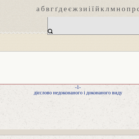
а
б
в
г
ґ
д
е
є
ж
з
и
і
ї
й
к
л
м
н
о
п
р
-1-
дієслово недоконаного і доконаного виду