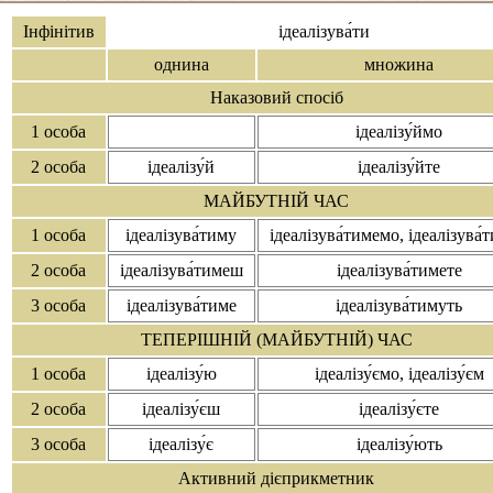
Інфінітив
ідеалізува́ти
однина
множина
Наказовий спосіб
1 особа
ідеалізу́ймо
2 особа
ідеалізу́й
ідеалізу́йте
МАЙБУТНІЙ ЧАС
1 особа
ідеалізува́тиму
ідеалізува́тимемо, ідеалізува́
2 особа
ідеалізува́тимеш
ідеалізува́тимете
3 особа
ідеалізува́тиме
ідеалізува́тимуть
ТЕПЕРІШНІЙ (МАЙБУТНІЙ) ЧАС
1 особа
ідеалізу́ю
ідеалізу́ємо, ідеалізу́єм
2 особа
ідеалізу́єш
ідеалізу́єте
3 особа
ідеалізу́є
ідеалізу́ють
Активний дієприкметник