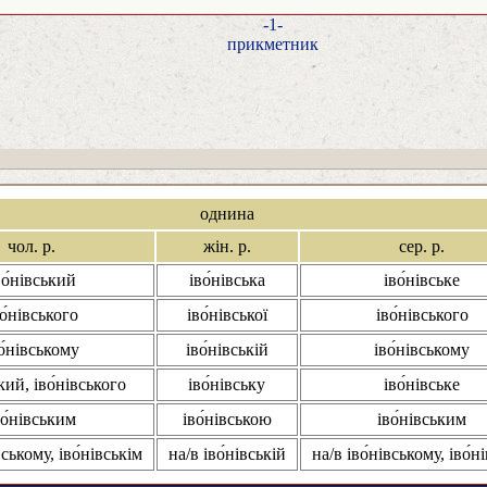
-1-
прикметник
однина
чол. р.
жін. р.
сер. р.
во́нівський
іво́нівська
іво́нівське
о́нівського
іво́нівської
іво́нівського
о́нівському
іво́нівській
іво́нівському
кий, іво́нівського
іво́нівську
іво́нівське
во́нівським
іво́нівською
іво́нівським
вському, іво́нівськім
на/в іво́нівській
на/в іво́нівському, іво́н