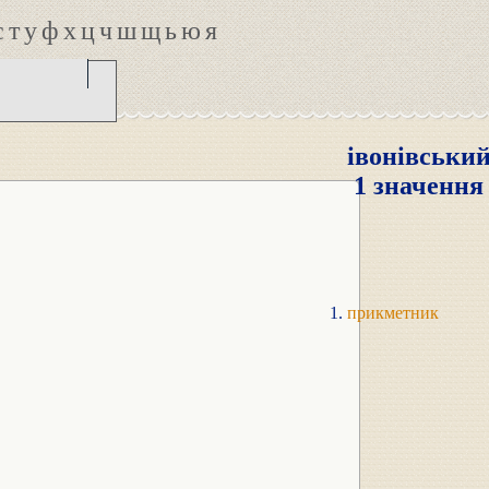
с
т
у
ф
х
ц
ч
ш
щ
ь
ю
я
івонівськи
1 значення
прикметник