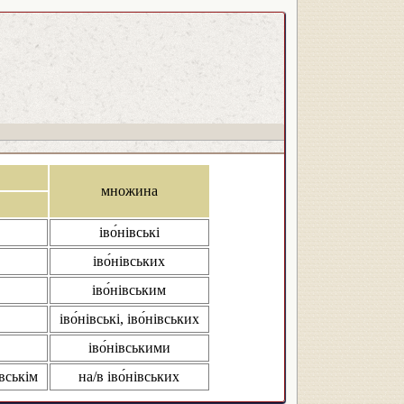
множина
іво́нівські
іво́нівських
іво́нівським
іво́нівські, іво́нівських
іво́нівськими
івськім
на/в іво́нівських