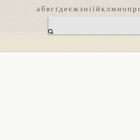
а
б
в
г
ґ
д
е
є
ж
з
и
і
ї
й
к
л
м
н
о
п
р