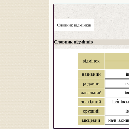
Словник відмінків
Словник відмінків
відмінок
називний
і
родовий
ів
давальний
ів
знахідний
іво́нівсь
орудний
і
місцевий
на/в іво́ні