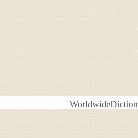
WorldwideDiction