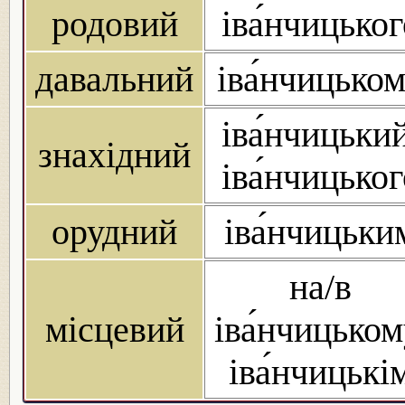
родовий
іва́нчицьког
давальний
іва́нчицько
іва́нчицький
знахідний
іва́нчицьког
орудний
іва́нчицьки
на/в
місцевий
іва́нчицьком
іва́нчицькі