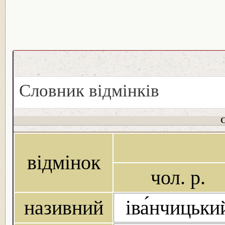
Словник відмінків
С
відмінок
чол. р.
називний
іва́нчицьки