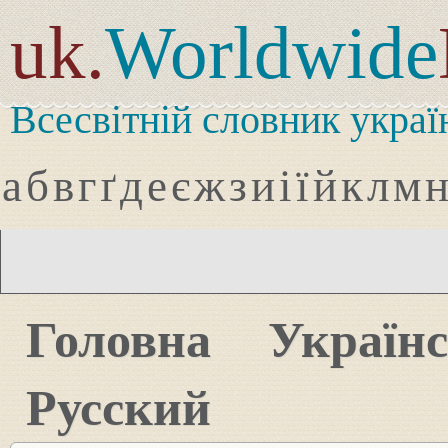
uk.
Worldwide
Всесвітній словник украї
а
б
в
г
ґ
д
е
є
ж
з
и
і
ї
й
к
л
м
Головна
Україн
Русский