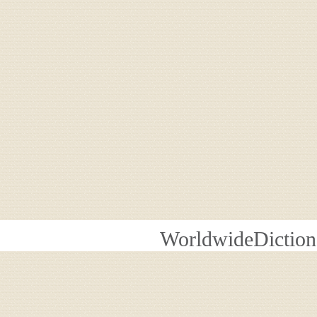
WorldwideDiction