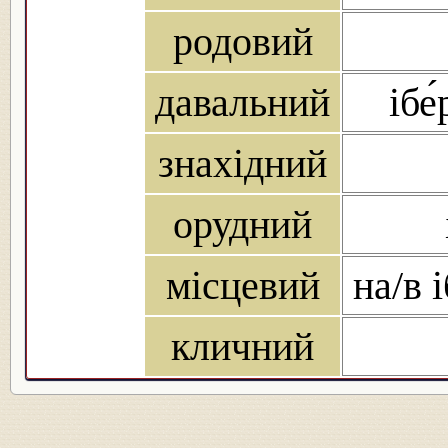
родовий
давальний
ібе́
знахідний
орудний
місцевий
на/в і
кличний