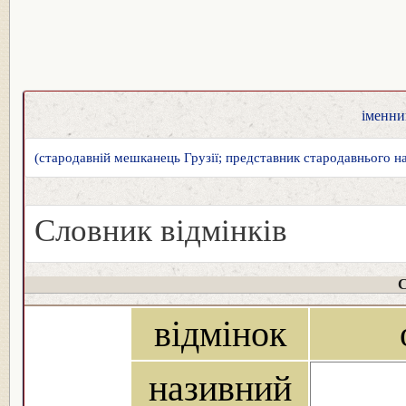
іменник
(стародавній мешканець Грузії; представник стародавнього на
Словник відмінків
С
відмінок
називний