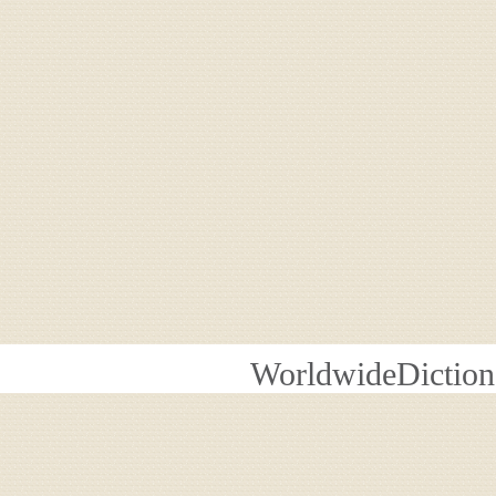
WorldwideDiction