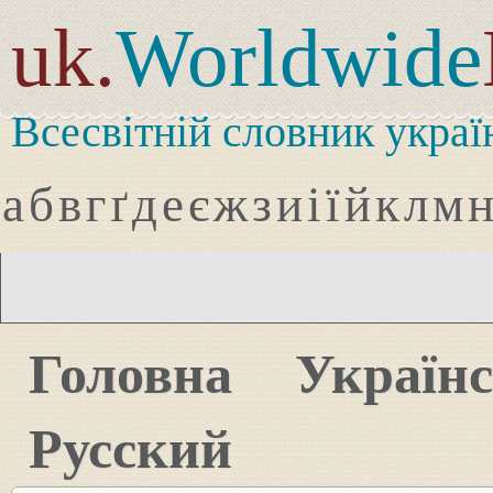
uk.
Worldwide
Всесвітній словник украї
а
б
в
г
ґ
д
е
є
ж
з
и
і
ї
й
к
л
м
Головна
Україн
Русский