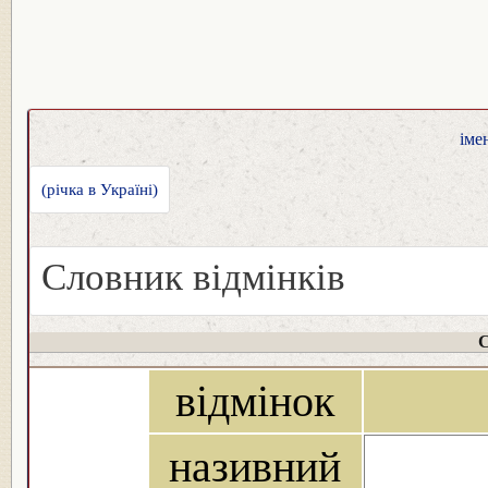
іме
(річка в Україні)
Словник відмінків
С
відмінок
називний