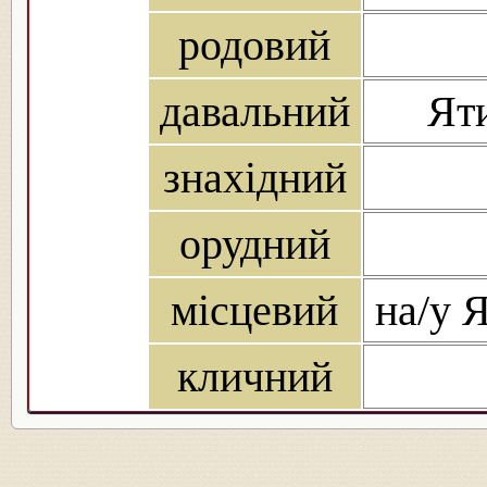
родовий
давальний
Яти
знахідний
орудний
місцевий
на/у Я
кличний