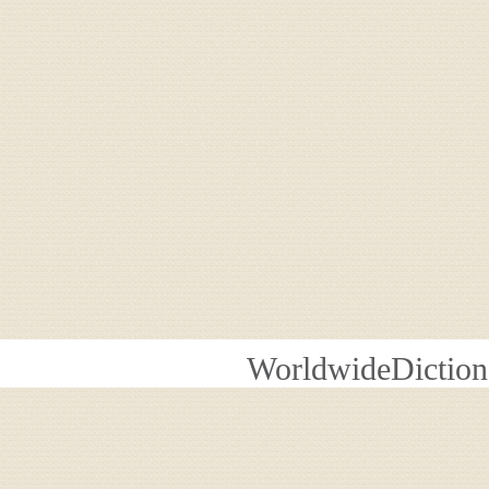
WorldwideDiction