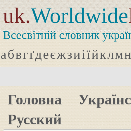
uk.
Worldwide
Всесвітній словник украї
а
б
в
г
ґ
д
е
є
ж
з
и
і
ї
й
к
л
м
Головна
Україн
Русский