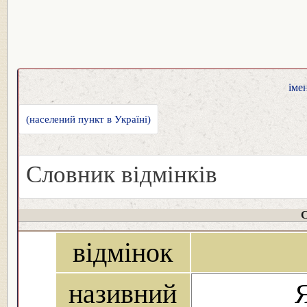
іме
(населений пункт в Україні)
Словник відмінків
С
відмінок
називний
Я