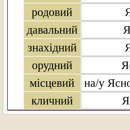
родовий
Я
давальний
Я
знахідний
Я
орудний
Я
місцевий
на/у Ясно
кличний
Я