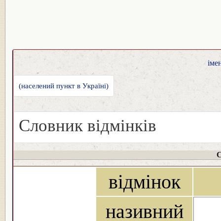
іме
(населений пункт в Україні)
Словник відмінків
С
відмінок
називний