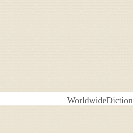
WorldwideDiction