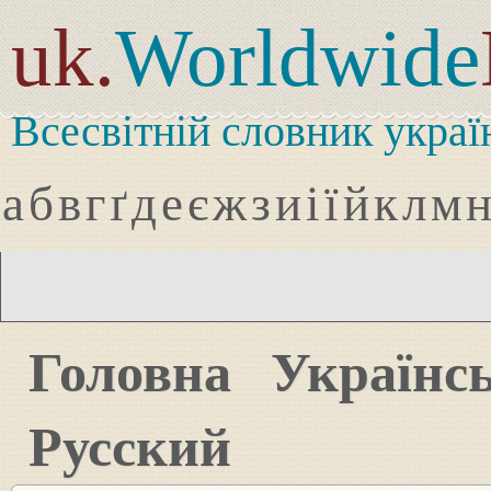
uk.
Worldwide
Всесвітній словник украї
а
б
в
г
ґ
д
е
є
ж
з
и
і
ї
й
к
л
м
Головна
Українс
Русский