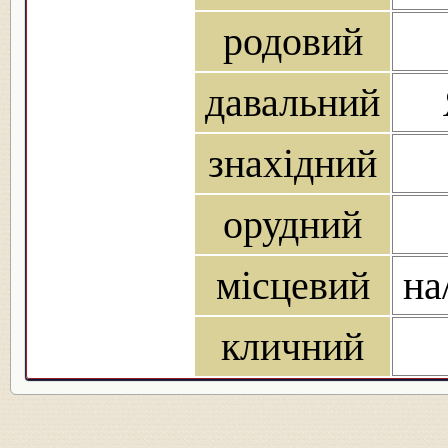
родовий
давальний
знахідний
орудний
місцевий
на
кличний