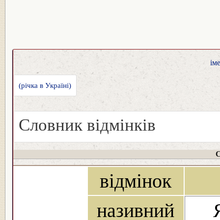
ім
(річка в Україні)
Словник відмінків
С
відмінок
називний