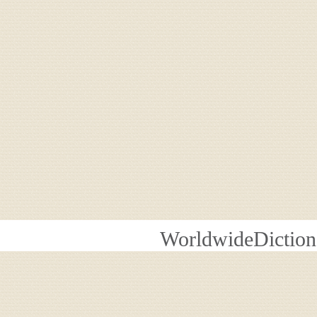
WorldwideDiction