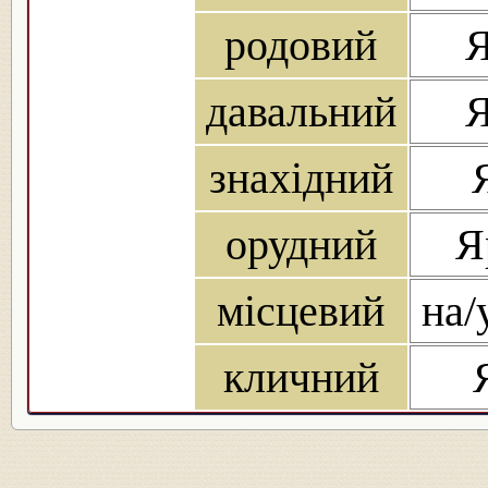
родовий
Я
давальний
Я
знахідний
орудний
Я
місцевий
на/
кличний