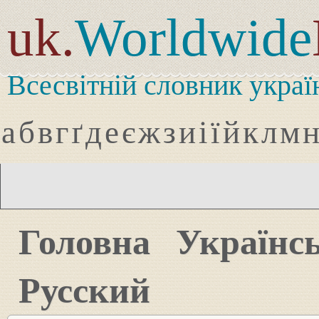
uk.
Worldwide
Всесвітній словник украї
а
б
в
г
ґ
д
е
є
ж
з
и
і
ї
й
к
л
м
Головна
Українс
Русский