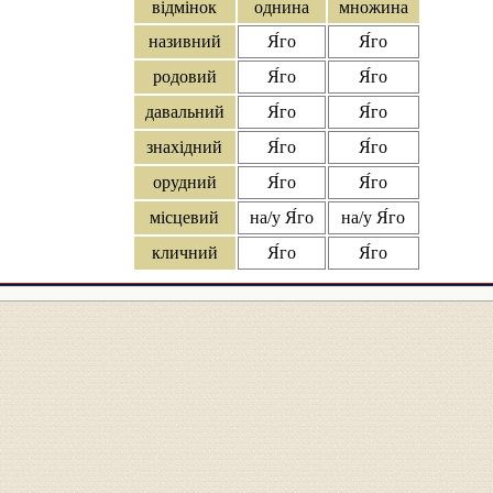
відмінок
однина
множина
називний
Я́го
Я́го
родовий
Я́го
Я́го
давальний
Я́го
Я́го
знахідний
Я́го
Я́го
орудний
Я́го
Я́го
місцевий
на/у Я́го
на/у Я́го
кличний
Я́го
Я́го