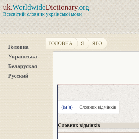
uk.
Worldwide
Dictionary
.org
Всесвітній словник української мови
ГОЛОВНА
Я
ЯГО
Головна
Українська
Беларуская
Русский
(ім’я)
Словник відмінків
Словник відмінків