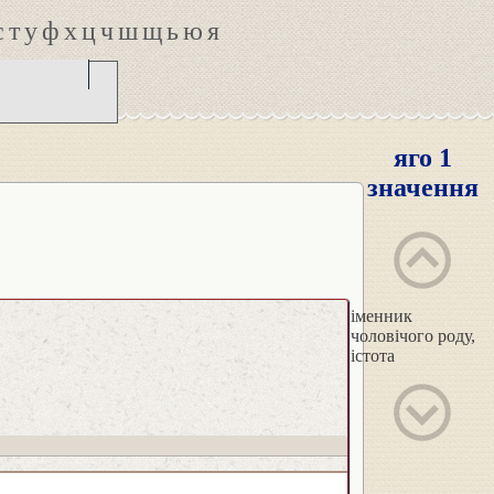
с
т
у
ф
х
ц
ч
ш
щ
ь
ю
я
яго 1
значення
іменник
чоловічого роду,
істота