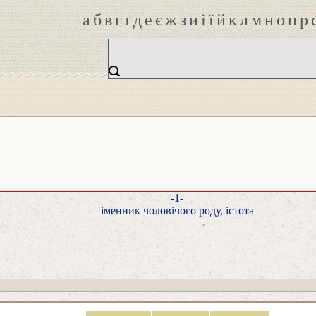
а
б
в
г
ґ
д
е
є
ж
з
и
і
ї
й
к
л
м
н
о
п
р
-1-
іменник чоловічого роду, істота