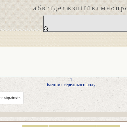
а
б
в
г
ґ
д
е
є
ж
з
и
і
ї
й
к
л
м
н
о
п
р
-1-
іменник середнього роду
к відмінків