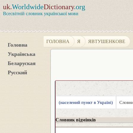
uk.
Worldwide
Dictionary
.org
Всесвітній словник української мови
ГОЛОВНА
Я
ЯВТУШЕНКОВЕ
Головна
Українська
Беларуская
Русский
(населений пункт в Україні)
Словни
Словник відмінків