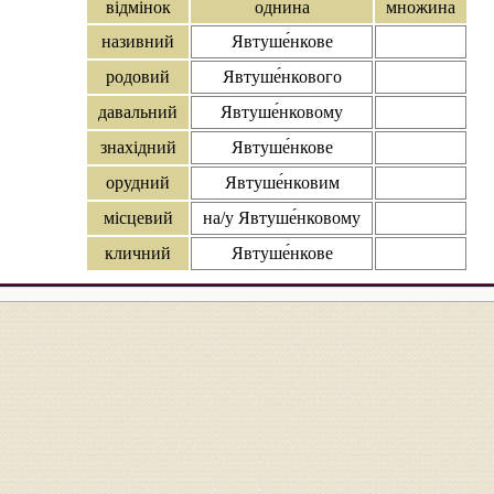
відмінок
однина
множина
називний
Явтуше́нкове
родовий
Явтуше́нкового
давальний
Явтуше́нковому
знахідний
Явтуше́нкове
орудний
Явтуше́нковим
місцевий
на/у Явтуше́нковому
кличний
Явтуше́нкове