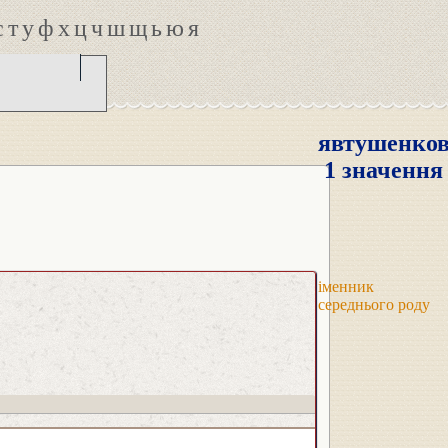
с
т
у
ф
х
ц
ч
ш
щ
ь
ю
я
явтушенков
1 значення
іменник
середнього роду