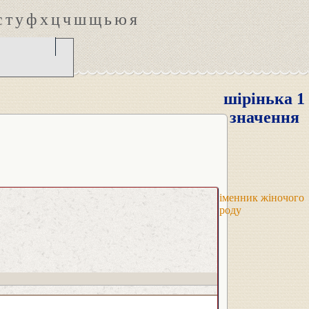
с
т
у
ф
х
ц
ч
ш
щ
ь
ю
я
шірінька 1
значення
іменник жіночого
роду