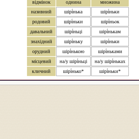
відмінок
однина
множина
називний
шірі́нька
шірі́ньки
родовий
шірі́ньки
шірі́ньок
давальний
шірі́ньці
шірі́нькам
знахідний
шірі́ньку
шірі́ньки
орудний
шірі́нькою
шірі́ньками
місцевий
на/у шірі́ньці
на/у шірі́ньках
кличний
шірі́нько*
шірі́ньки*