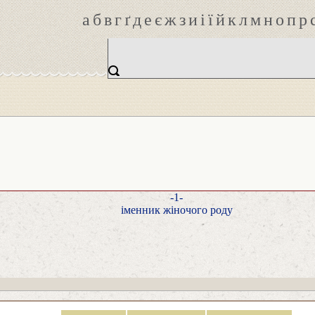
а
б
в
г
ґ
д
е
є
ж
з
и
і
ї
й
к
л
м
н
о
п
р
-1-
іменник жіночого роду