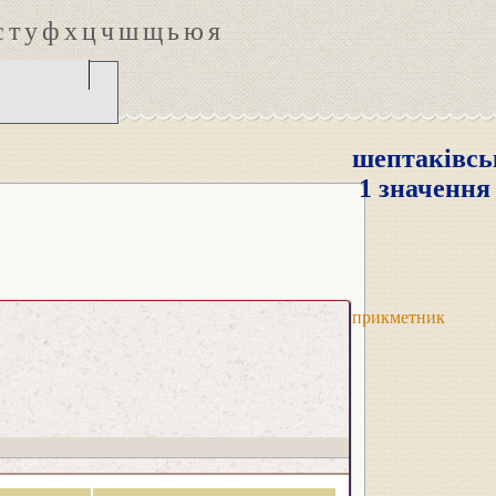
с
т
у
ф
х
ц
ч
ш
щ
ь
ю
я
шептаківсь
1 значення
прикметник