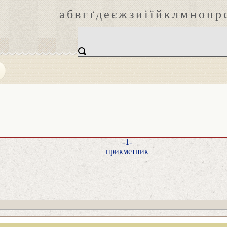
а
б
в
г
ґ
д
е
є
ж
з
и
і
ї
й
к
л
м
н
о
п
р
-1-
прикметник