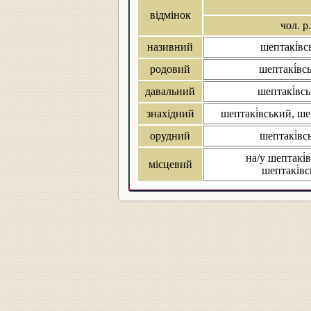
відмінок
чол. р.
називний
шептакі́вс
родовий
шептакі́вс
давальний
шептакі́вс
знахідний
шептакі́вський, ше
орудний
шептакі́вс
на/у шептакі́
місцевий
шептакі́вс