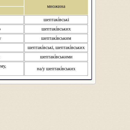
множина
шептакі́вські
о
шептакі́вських
у
шептакі́вським
шептакі́вські, шептакі́вських
м
шептакі́вськими
ому,
на/у шептакі́вських