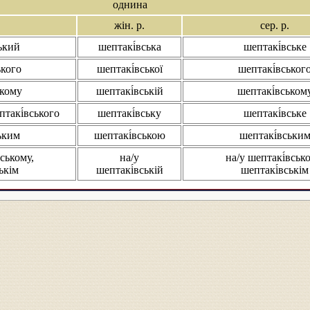
однина
жін. р.
сер. р.
ький
шептакі́вська
шептакі́вське
ького
шептакі́вської
шептакі́вськог
ькому
шептакі́вській
шептакі́вськом
птакі́вського
шептакі́вську
шептакі́вське
ьким
шептакі́вською
шептакі́вськи
вському,
на/у
на/у шептакі́вськ
ькім
шептакі́вській
шептакі́вськім