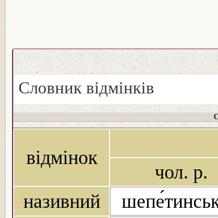
Словник відмінків
С
відмінок
чол. р.
називний
шепе́тинсь