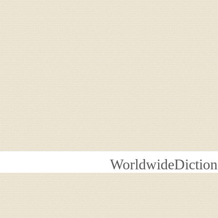
WorldwideDiction