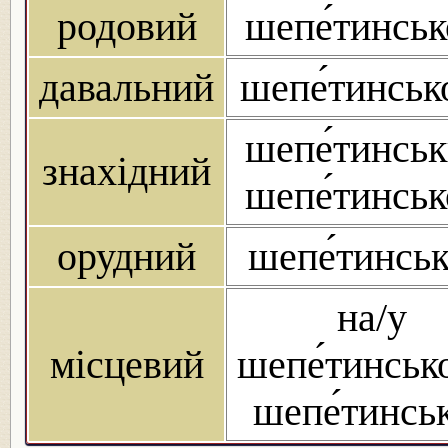
родовий
шепе́тинськ
давальний
шепе́тинськ
шепе́тинськ
знахідний
шепе́тинськ
орудний
шепе́тинсь
на/у
місцевий
шепе́тинськ
шепе́тинсь