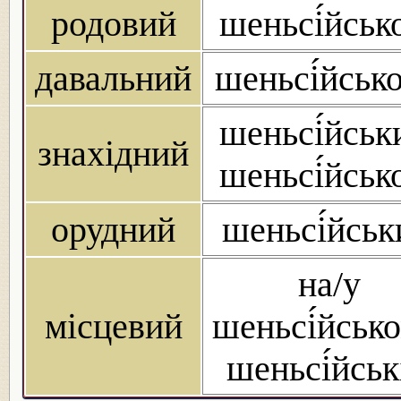
родовий
шеньсі́йськ
давальний
шеньсі́йськ
шеньсі́йськ
знахідний
шеньсі́йськ
орудний
шеньсі́йсь
на/у
місцевий
шеньсі́йсько
шеньсі́йськ