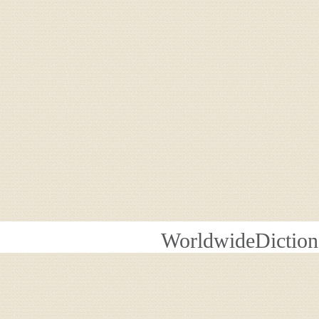
WorldwideDiction