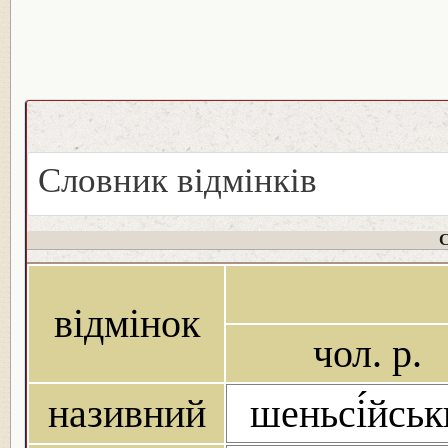
Словник відмінків
С
відмінок
чол. р.
називний
шеньсі́йсь