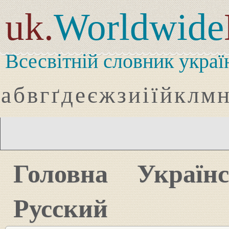
uk.
Worldwide
Всесвітній словник украї
а
б
в
г
ґ
д
е
є
ж
з
и
і
ї
й
к
л
м
Головна
Україн
Русский