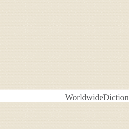
WorldwideDiction