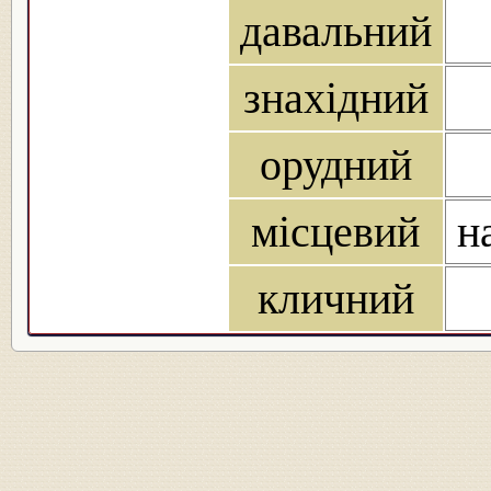
давальний
знахідний
орудний
місцевий
н
кличний