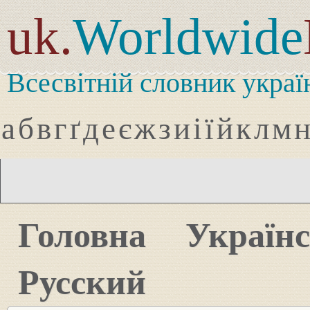
uk.
Worldwide
Всесвітній словник украї
а
б
в
г
ґ
д
е
є
ж
з
и
і
ї
й
к
л
м
Головна
Україн
Русский