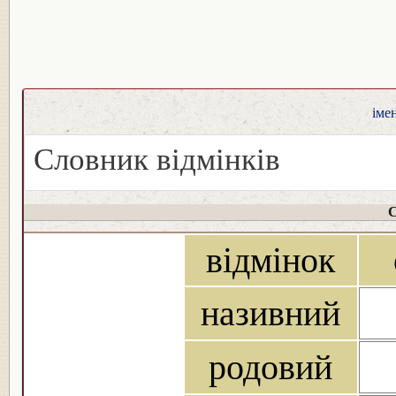
іме
Словник відмінків
С
відмінок
називний
родовий