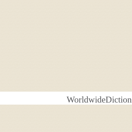
WorldwideDiction