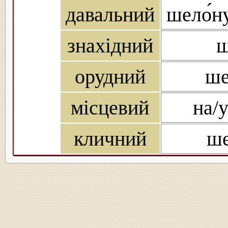
давальний
шело́ну
знахідний
ш
орудний
ше
місцевий
на/у
кличний
ше