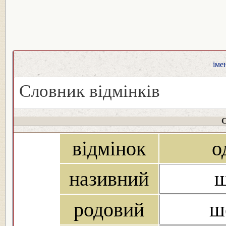
іме
Словник відмінків
С
відмінок
о
називний
ш
родовий
ш