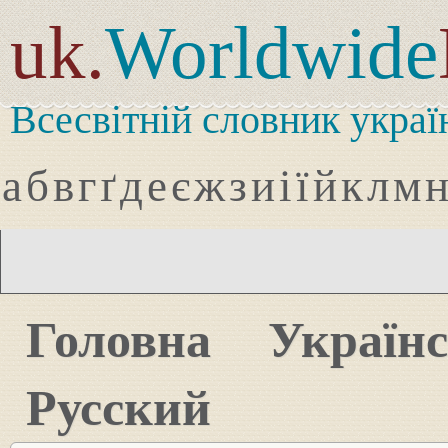
uk.
Worldwide
Всесвітній словник украї
а
б
в
г
ґ
д
е
є
ж
з
и
і
ї
й
к
л
м
Головна
Україн
Русский