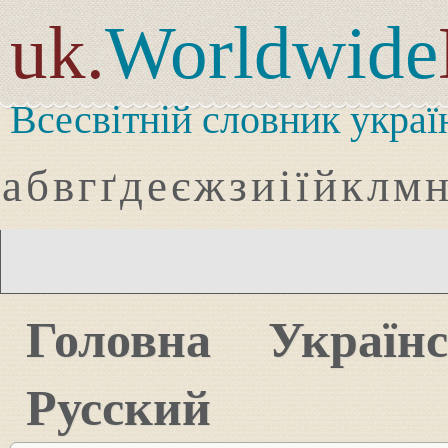
uk.
Worldwide
Всесвітній словник украї
а
б
в
г
ґ
д
е
є
ж
з
и
і
ї
й
к
л
м
Головна
Україн
Русский