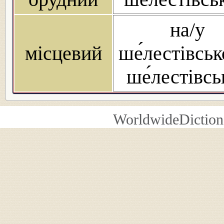
на/у
місцевий
ше́лестівськ
ше́лестівсь
WorldwideDiction