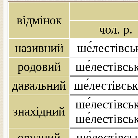
відмінок
чол. р.
називний
ше́лестівсь
родовий
ше́лестівсь
давальний
ше́лестівсь
ше́лестівсь
знахідний
ше́лестівсь
орудний
ше́лестівсь