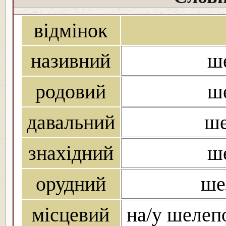
відмінок
називний
ше
родовий
ше
давальний
ше
знахідний
ше
орудний
ше
місцевий
на/у шелепо