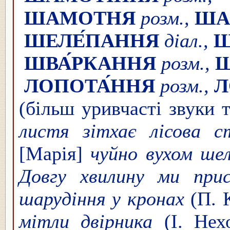
ШАМОТНЯ
розм.,
ША
ШЕЛЕ́ПАННЯ
діал.,
Ш
ШВА́РКАННЯ
розм.,
Ш
ЛОПОТА́ННЯ
розм.,
Л
(більш уривчасті звуки 
листя зітхає лісова
[Марія]
чуйно вухом ше
Довгу хвилину ми при
шарудіння у кронах
(П. 
мітли двірника
(І. Нех