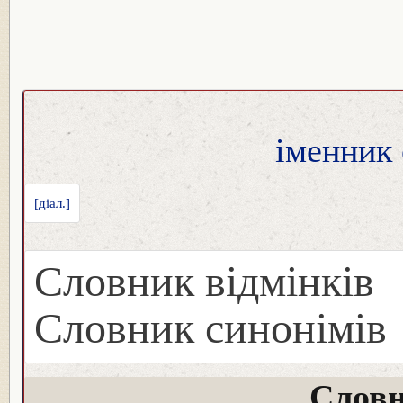
іменник 
[діал.]
Словник відмінків
Словник синонімів
Словн