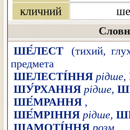
кличний
ше
Словн
ШЕ́ЛЕСТ
(тихий, глух
предмета
ШЕЛЕСТІ́ННЯ
рідше,
ШУ́РХАННЯ
рідше,
Ш
ШЕ́МРАННЯ
ШЕ́МРІННЯ
рідше,
Ш
ШАМОТІ́ННЯ
розм.,