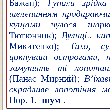
Бажан);
Гупали зрідк
шелепанням продираючи
кущами чулося шарк
Тютюнник);
Вулиці.. к
Микитенко);
Тихо, су
цокнувши острогами, 
замутить ті лопотанн
(Панас Мирний);
В’їха
скрадливе лопотіння м
Пор. 1.
шум
.