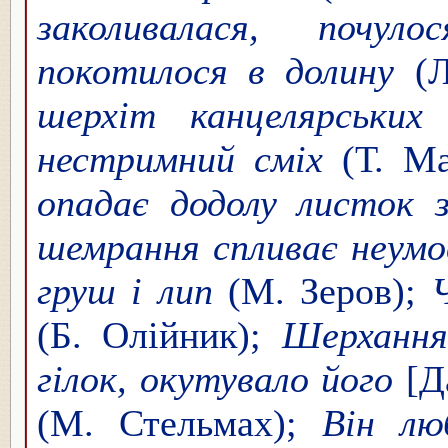
заколивалася, почу
покотилося в долину
(Л
шерхіт канцелярських
нестримний сміх
(Т. Ма
опадає додолу листок
шемрання спливає неумов
груш і лип
(М. Зеров);
(Б. Олійник);
Шерхання 
гілок, окутувало його
[Д
(М. Стельмах);
Він лю