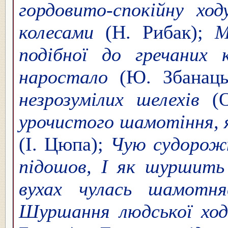
гордовито-спокійну ход
колесами
(Н. Рибак);
М
подібної до гречаних 
наростало
(Ю. Збанаць
незрозумілих шелехів
(О
урочистого шамотіння, 
(І. Цюпа);
Чую судорож
підошов, І як шуршить
вухах чулась шамотня
Шуршання людської ход