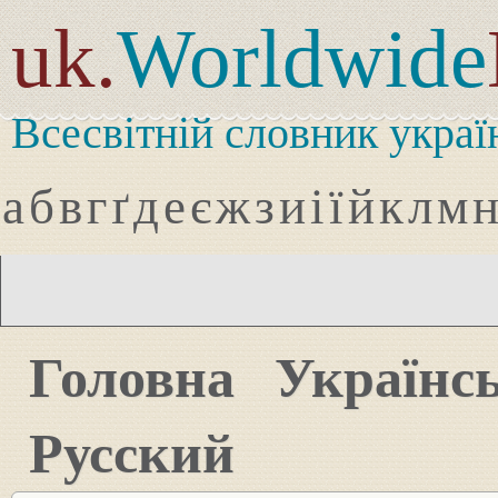
uk.
Worldwide
Всесвітній словник украї
а
б
в
г
ґ
д
е
є
ж
з
и
і
ї
й
к
л
м
Головна
Українс
Русский