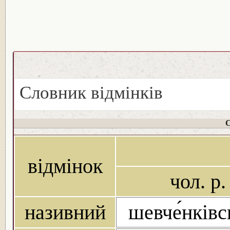
Словник відмінків
С
відмінок
чол. р.
називний
шевче́нків