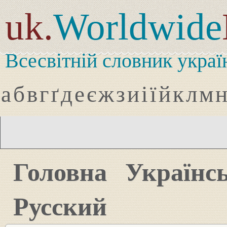
uk.
Worldwide
Всесвітній словник украї
а
б
в
г
ґ
д
е
є
ж
з
и
і
ї
й
к
л
м
Головна
Українс
Русский