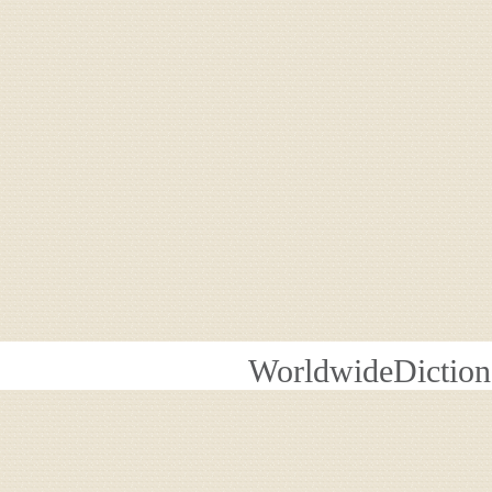
WorldwideDiction