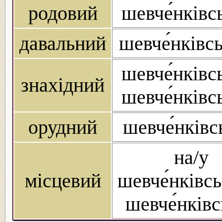
родовий
шевче́нківс
давальний
шевче́нківс
шевче́нківс
знахідний
шевче́нківс
орудний
шевче́нків
на/у
місцевий
шевче́нківсь
шевче́нківс