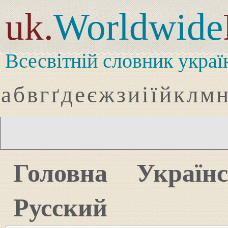
uk.
Worldwide
Всесвітній словник украї
а
б
в
г
ґ
д
е
є
ж
з
и
і
ї
й
к
л
м
Головна
Україн
Русский