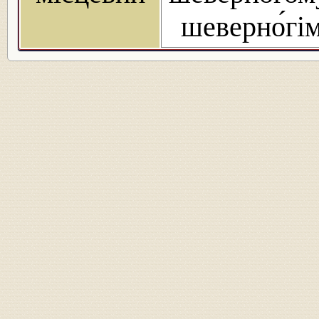
шеверно́гі