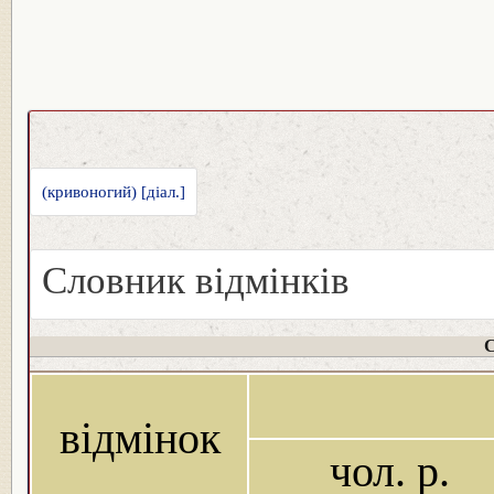
(кривоногий) [діал.]
Словник відмінків
С
відмінок
чол. р.