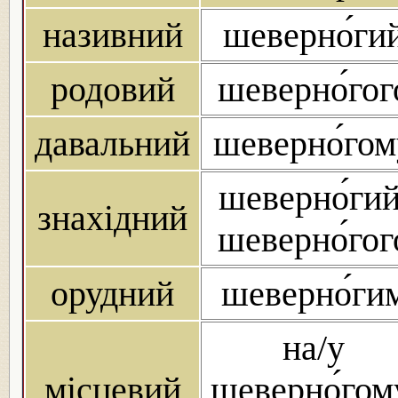
називний
шеверно́ги
родовий
шеверно́гог
давальний
шеверно́гом
шеверно́гий
знахідний
шеверно́гог
орудний
шеверно́ги
на/у
місцевий
шеверно́гом