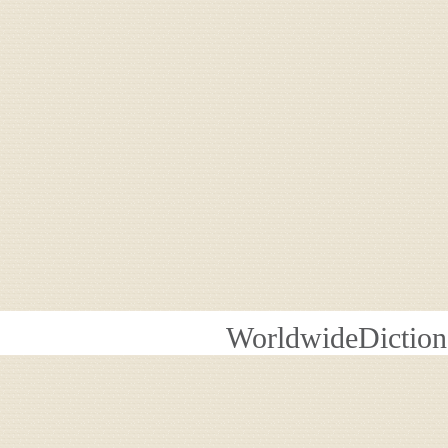
WorldwideDiction