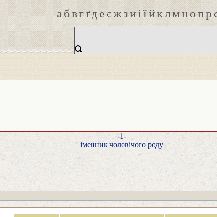
а
б
в
г
ґ
д
е
є
ж
з
и
і
ї
й
к
л
м
н
о
п
р
-1-
іменник чоловічого роду