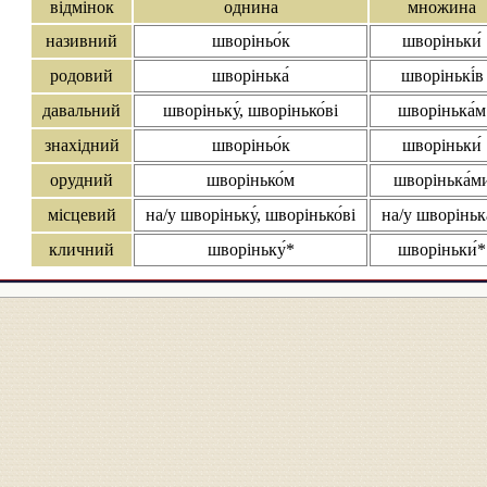
відмінок
однина
множина
називний
шворіньо́к
шворіньки́
родовий
шворінька́
шворінькі́в
давальний
шворіньку́, шворінько́ві
шворінька́м
знахідний
шворіньо́к
шворіньки́
орудний
шворінько́м
шворінька́м
місцевий
на/у шворіньку́, шворінько́ві
на/у шворіньк
кличний
шворіньку́*
шворіньки́*