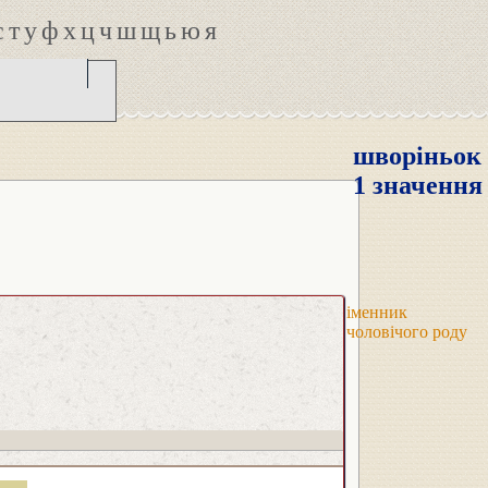
с
т
у
ф
х
ц
ч
ш
щ
ь
ю
я
шворіньок
1 значення
іменник
чоловічого роду