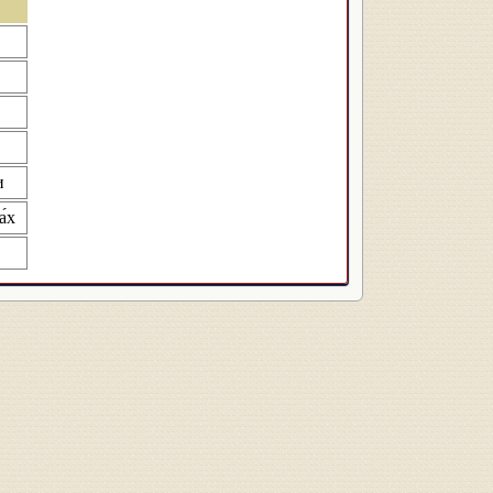
и
а́х