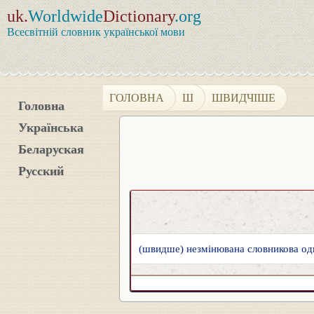
uk.
Worldwide
Dictionary
.org
Всесвітній словник української мови
ГОЛОВНА
Ш
ШВИДЧІШЕ
Головна
Українська
Беларуская
Русский
(швидше) незмінювана словникова оди