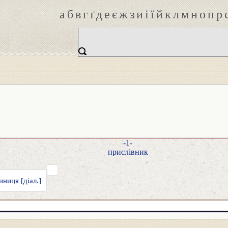
а
б
в
г
ґ
д
е
є
ж
з
и
і
ї
й
к
л
м
н
о
п
р
-1-
прислівник
ниця [діал.]