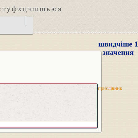
с
т
у
ф
х
ц
ч
ш
щ
ь
ю
я
швидчіше 1
значення
прислівник