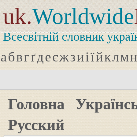
uk.
Worldwide
Всесвітній словник украї
а
б
в
г
ґ
д
е
є
ж
з
и
і
ї
й
к
л
м
Головна
Українс
Русский