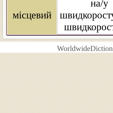
на/у
місцевий
швидкоросту
швидкорост
WorldwideDiction