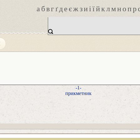
а
б
в
г
ґ
д
е
є
ж
з
и
і
ї
й
к
л
м
н
о
п
р
Й
-1-
прикметник