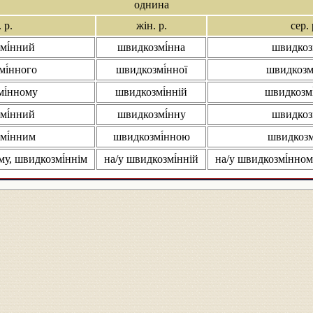
однина
 р.
жін. р.
сер. 
мі́нний
швидкозмі́нна
швидкоз
і́нного
швидкозмі́нної
швидкозм
і́нному
швидкозмі́нній
швидкозм
мі́нний
швидкозмі́нну
швидкоз
мі́нним
швидкозмі́нною
швидкозм
му, швидкозмі́ннім
на/у швидкозмі́нній
на/у швидкозмі́нном