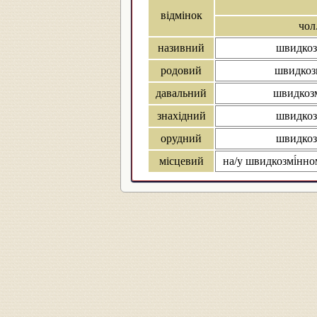
відмінок
чол.
називний
швидкоз
родовий
швидкозм
давальний
швидкозм
знахідний
швидкоз
орудний
швидкоз
місцевий
на/у швидкозмі́нно