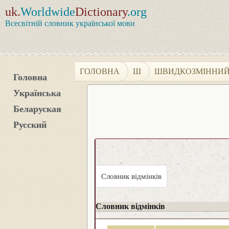
uk.
Worldwide
Dictionary
.org
Всесвітній словник української мови
ГОЛОВНА
Ш
ШВИДКОЗМІННИ
Головна
Українська
Беларуская
Русский
Словник відмінків
Словник відмінків