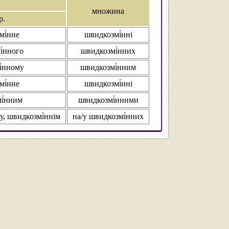
множина
р.
мі́нне
швидкозмі́нні
і́нного
швидкозмі́нних
і́нному
швидкозмі́нним
мі́нне
швидкозмі́нні
і́нним
швидкозмі́нними
у, швидкозмі́ннім
на/у швидкозмі́нних