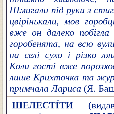
Шмигали під руки з сти
цвірінькали, мов горобц
вже он далеко побігла 
горобенята, на всю вули
на селі сухо і різко л
Коли гості вже порозход
лише Крихточка та жур
примчала Лариса
(Я. Баш
ШЕЛЕСТІ́ТИ
(видава