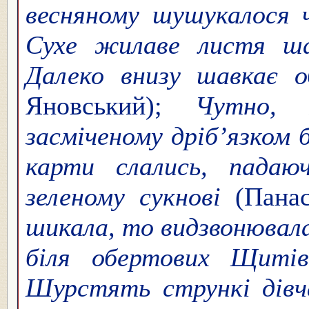
весняному шушукалося ч
Сухе жилаве листя ш
Далеко внизу шавкає о
Яновський);
Чутно, 
засміченому дріб’язком 
карти слались, пада
зеленому сукнові
(Пана
шикала, то видзвонювал
біля обертових Щиті
Шурстять стрункі дів