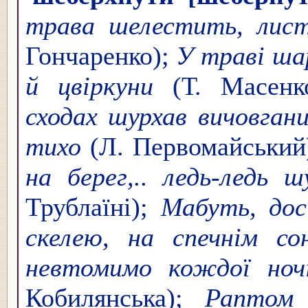
трава шелестить, лист
Гончаренко);
У траві ша
й цвіркуни
(Т. Масен
сходах шурхав вичовгани
тихо
(Л. Первомайський
на берег,.. ледь-ледь 
Трублаїні);
Мабуть, дос
скелею, на спечнім с
невтомимо кождої ноч
Кобилянська);
Раптом 