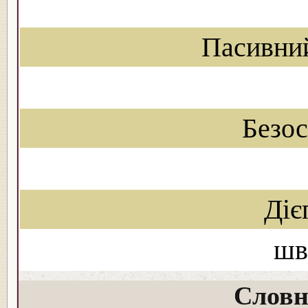
Пасивни
Безо
Діє
шв
Словн