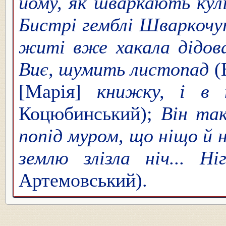
йому, як шваркають кул
Бистрі гемблі Шваркочу
житі вже хакала дідов
Виє, шумить листопад
(
[Марія]
книжку, і в 
Коцюбинський);
Він та
попід муром, що ніщо й 
землю злізла ніч... Н
Артемовський).