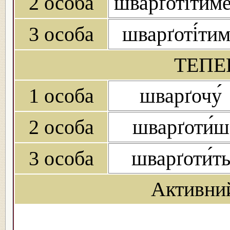
2 особа
шварґоті́тим
3 особа
шварґоті́ти
ТЕПЕ
1 особа
шварґочу́
2 особа
шварґоти́ш
3 особа
шварґоти́т
Активни