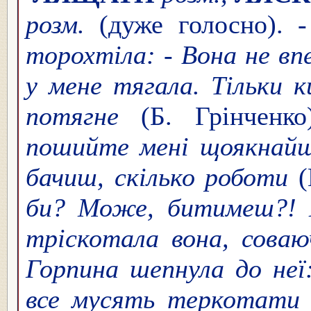
розм.
(дуже голосно). 
торохтіла: - Вона не впе
у мене тягала. Тільки 
потягне
(Б. Грінченк
пошийте мені щоякнайшв
бачиш, скілько роботи
(
би? Може, битимеш?! Ма
тріскотала вона, соваю
Горпина шепнула до неї
все мусять теркотати