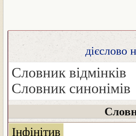
дієслово 
Словник відмінків
Словник синонімів
Словн
Інфінітив