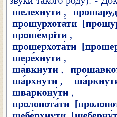
звуки такого роду). - До
шелехнути
,
прошаруді
прошурхота́ти
[прошу
проше́мріти
прошерхота́ти
[прошер
шере́хнути
,
ша́вкнути
,
прошавкот
ша́рхнути
,
ша́ркнут
шваркону́ти
пролопота́ти
[пролопот
шебе́рхнути
[шеберну́