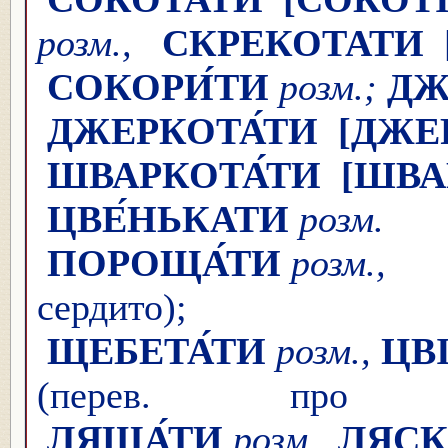
розм.,
СКРЕКОТАТИ
СОКОРИ́ТИ
розм.;
ДЖ
ДЖЕРКОТА́ТИ
[ДЖЕ
ШВАРКОТА́ТИ
[ШВА
ЦВЕ́НЬКАТИ
розм.
(
ПОРОЩА́ТИ
розм.,
сердито);
ЩЕБЕТА́ТИ
розм.,
ЦВ
(перев. про
ЛЯЩА́ТИ
розм.,
ЛЯСК