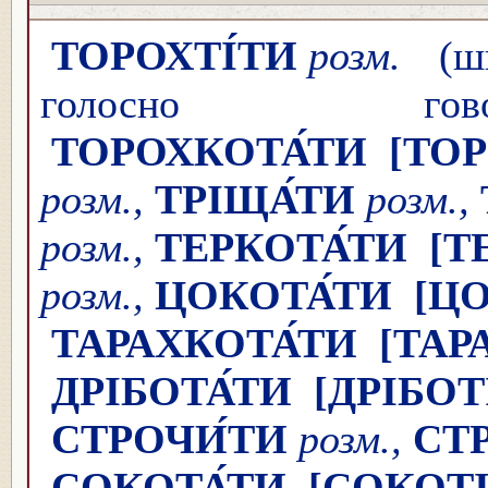
ТОРОХТІ́ТИ
розм.
(шв
голосно говор
ТОРОХКОТА́ТИ
[ТОР
розм.,
ТРІЩА́ТИ
розм.,
розм.,
ТЕРКОТА́ТИ
[Т
розм.,
ЦОКОТА́ТИ
[ЦО
ТАРАХКОТА́ТИ
[ТАР
ДРІБОТА́ТИ
[ДРІБОТІ
СТРОЧИ́ТИ
розм.,
СТ
СОКОТА́ТИ
[СОКОТІ