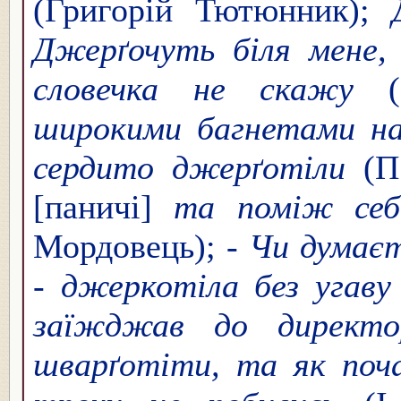
(Григорій Тютюнник);
Джерґочуть біля мене
словечка не скажу
(М
широкими багнетами на
сердито джерґотіли
(П
[паничі]
та поміж себ
Мордовець); -
Чи думаєт
- джеркотіла без угаву
заїжджав до директ
шварґотіти, та як поч