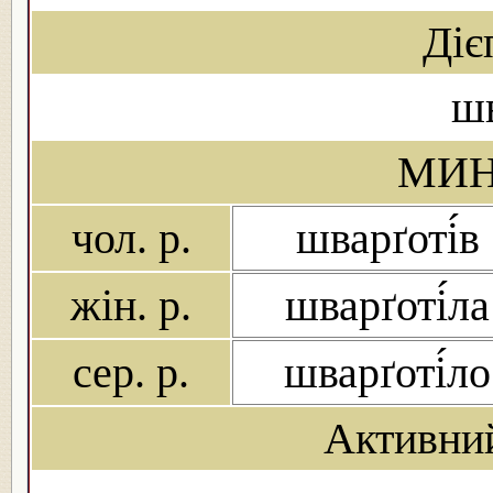
Діє
шв
МИН
чол. р.
шварґоті́в
жін. р.
шварґоті́ла
сер. р.
шварґоті́ло
Активни