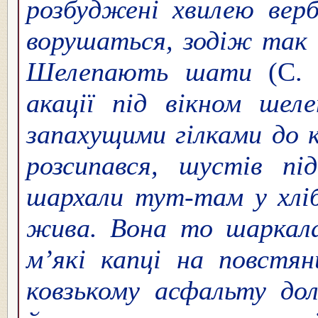
розбуджені хвилею верб
ворушаться, зодіж так 
Шелепають шати
(С.
акації під вікном ше
запахущими гілками до 
розсипався, шустів пі
шархали тут-там у хлі
жива. Вона то шаркала
м’які капці на повстя
ковзькому асфальту дол