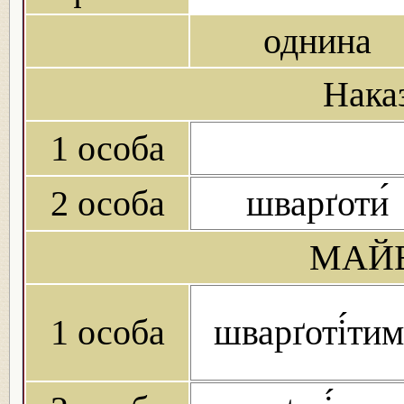
однина
Нака
1 особа
2 особа
шварґоти́
МАЙБ
1 особа
шварґоті́ти