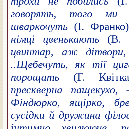
трохи не побились
(І.
говорять, того ми 
шваркочуть
(І. Франко
німці цвенькають
(В. 
цвинтар, аж дітвори, 
..Щебечуть, як тії ци
порощать
(Г. Квітка
прескверна пащекухо,
Фіндюрко, ящірко, бре
сусідки й дружина філо
інтимно хвилююче, п