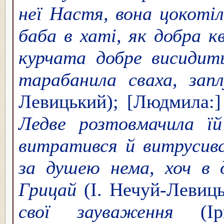
неї Настя, вона цокотіл
баба в хаті, як добра кв
курчата добре висидить
тарабанила сваха, зап
Левицький); [Людмила:
Ледве розтовмачила їй
витратився й витрусивс
за душею нема, хоч в д
Грицай
(І. Нечуй-Левиц
свої зауваження
(Ір