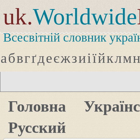
uk.
Worldwide
Всесвітній словник украї
а
б
в
г
ґ
д
е
є
ж
з
и
і
ї
й
к
л
м
Головна
Україн
Русский