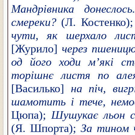
Мандрівника донеслос
смереки?
(Л. Костенко)
чути, як шерхало лис
[Журило]
через пшеницю
од його ходи м’які ст
торішнє листя по але
[Василько]
на піч, виг
шамотить і тече, нем
Цюпа);
Шушукає льон сп
(Я. Шпорта);
За тином ч