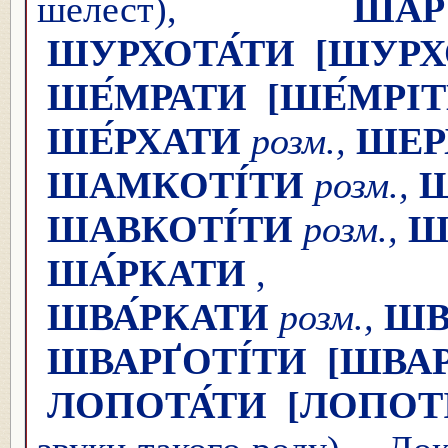
шелест),
ШАРУ
ШУРХОТА́ТИ
[ШУРХ
ШЕ́МРАТИ
[ШЕ́МРІ
ШЕ́РХАТИ
розм.,
ШЕР
ШАМКОТІ́ТИ
розм.,
Ш
ШАВКОТІ́ТИ
розм.,
Ш
ША́РКАТИ
ШВА́РКАТИ
розм.,
ШВ
ШВАРҐОТІ́ТИ
[ШВАР
ЛОПОТА́ТИ
[ЛОПОТІ