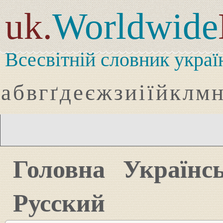
uk.
Worldwide
Всесвітній словник украї
а
б
в
г
ґ
д
е
є
ж
з
и
і
ї
й
к
л
м
Головна
Українс
Русский