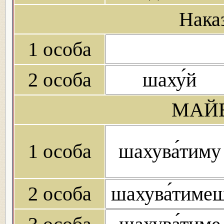
Нака
1 особа
2 особа
шаху́й
МАЙБ
1 особа
шахува́тиму
2 особа
шахува́тиме