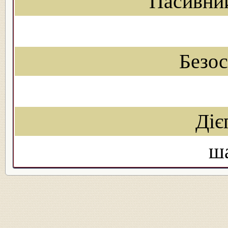
Пасивни
Безо
Діє
ш