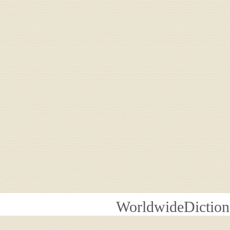
WorldwideDiction