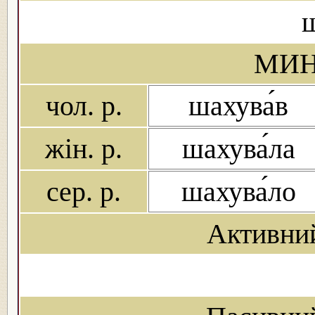
МИН
чол. р.
шахува́в
жін. р.
шахува́ла
сер. р.
шахува́ло
Активни