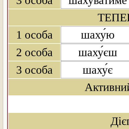
3 особа
шахува́тиме
ТЕПЕ
1 особа
шаху́ю
2 особа
шаху́єш
3 особа
шаху́є
Активни
Діє