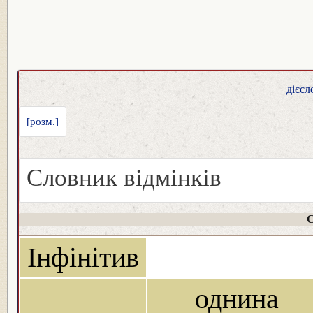
дієсл
[розм.]
Словник відмінків
С
Інфінітив
однина