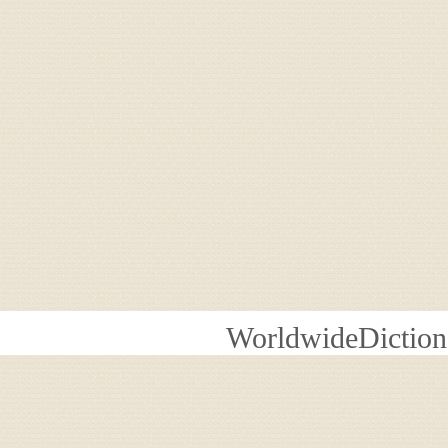
WorldwideDiction