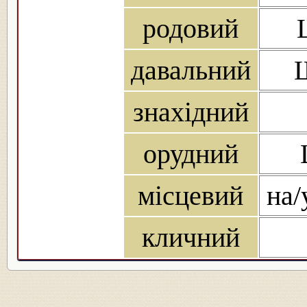
родовий
давальний
знахідний
орудний
місцевий
на/
кличний