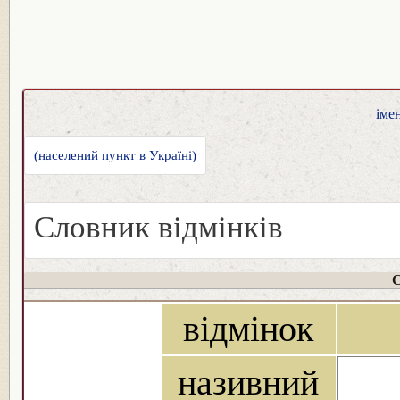
іме
(населений пункт в Україні)
Словник відмінків
С
відмінок
називний