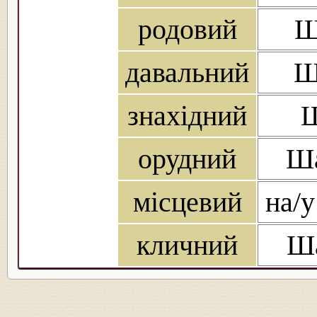
родовий
Ш
давальний
Ш
знахідний
Ш
орудний
Ша
місцевий
на/у
кличний
Ша