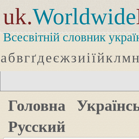
uk.
Worldwide
Всесвітній словник украї
а
б
в
г
ґ
д
е
є
ж
з
и
і
ї
й
к
л
м
Головна
Українс
Русский