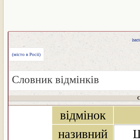
іме
(місто в Росіі)
Словник відмінків
С
відмінок
називний
Ш