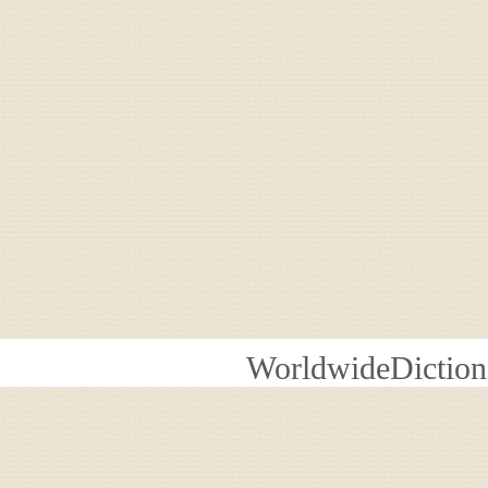
WorldwideDiction