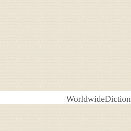
WorldwideDiction