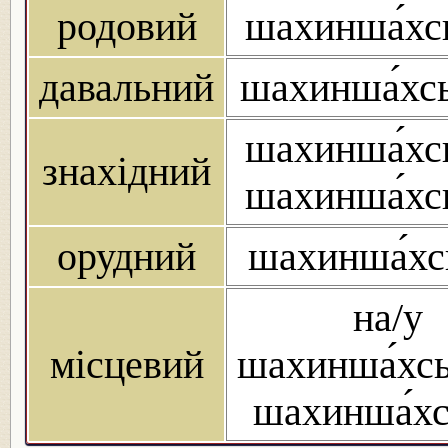
родовий
шахинша́хс
давальний
шахинша́хс
шахинша́хс
знахідний
шахинша́хс
орудний
шахинша́хс
на/у
місцевий
шахинша́хсь
шахинша́хс