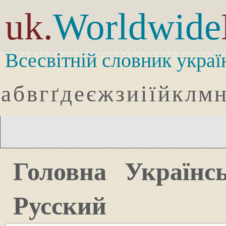
uk.
Worldwide
Всесвітній словник украї
а
б
в
г
ґ
д
е
є
ж
з
и
і
ї
й
к
л
м
Головна
Українс
Русский