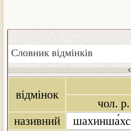
Словник відмінків
С
відмінок
чол. р.
називний
шахинша́хс