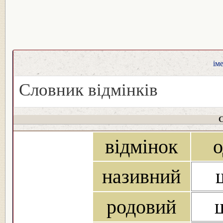
ім
Словник відмінків
С
відмінок
о
називний
родовий