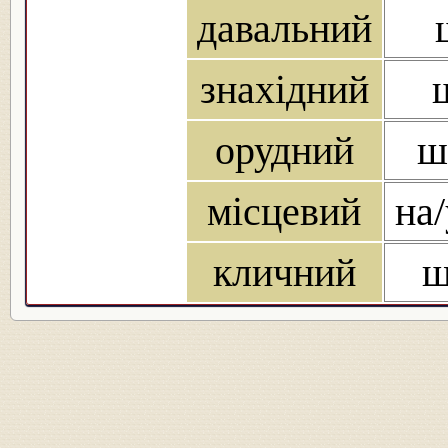
давальний
знахідний
орудний
ш
місцевий
на/
кличний
ш