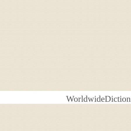
WorldwideDiction