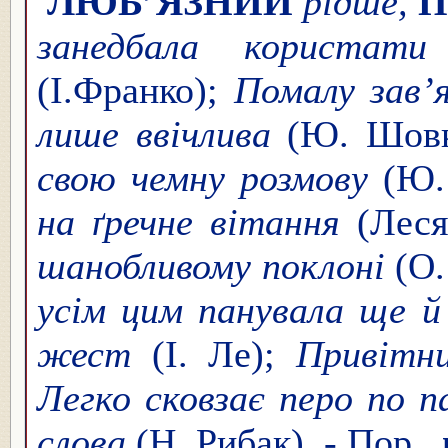
ЛЮБ’Я́ЗНИЙ
рідше,
П
занедбала користати
(І.Франко);
Помалу зав’я
лише ввічлива
(Ю. Шовк
свою чемну розмову
(Ю.
на ґречне вітання
(Леся
шанобливому поклоні
(О
усім цим панувала ще й
жест
(І. Ле);
Привітни
Легко сковзає перо по п
слова
(Н. Рибак). - Пор.