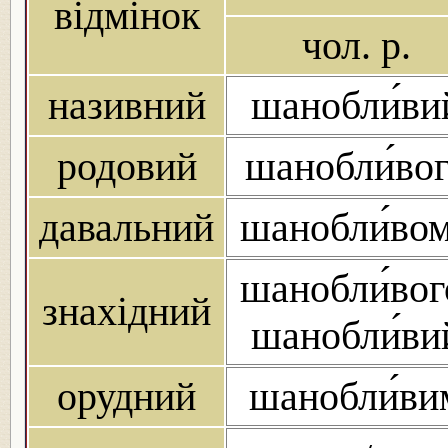
відмінок
чол. р.
називний
шанобли́ви
родовий
шанобли́во
давальний
шанобли́во
шанобли́вог
знахідний
шанобли́ви
орудний
шанобли́ви