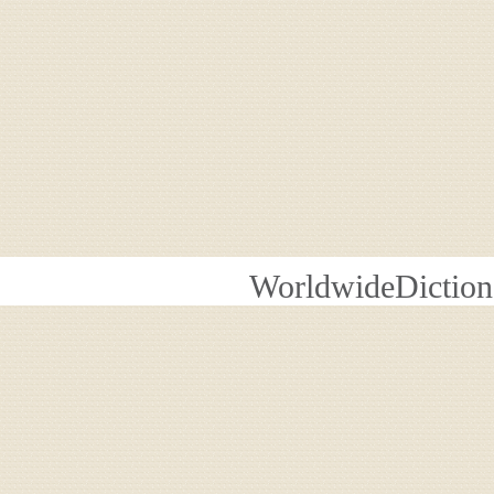
WorldwideDiction