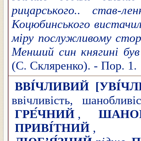
рицарського.. став-л
Коцюбинського вистачил
міру послужливому стор
Менший син княгині був 
(С. Скляренко). - Пор. 1.
ВВІ́ЧЛИВИЙ
[УВІ́Ч
ввічливість, шанобливі
ГРЕ́ЧНИЙ
,
ШАНОБ
ПРИВІ́ТНИЙ