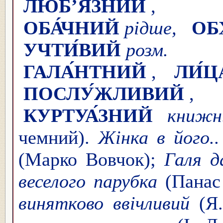
ЛЮБ’Я́ЗНИ́Й
,
ОБА́ЧНИЙ
рідше,
ОБ
УЧТИ́ВИЙ
розм. 
ГАЛА́НТНИЙ
,
ЛИ́
ПОСЛУ́ЖЛИВИЙ
КУРТУА́ЗНИЙ
книжн.
чемний).
Жінка в його..
(Марко Вовчок);
Галя д
веселого парубка
(Панас
винятково ввічливий
(Я.