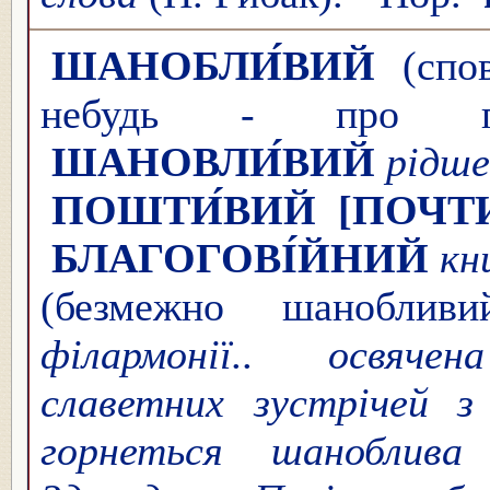
ШАНОБЛИ́ВИЙ
(спов
небудь - про поч
ШАНОВЛИ́ВИЙ
рідше
ПОШТИ́ВИЙ
[ПОЧТИ
БЛАГОГОВІ́ЙНИЙ
к
(безмежно шаноблив
філармонії.. освяч
славетних зустрічей 
горнеться шаноблива