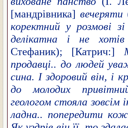
виховане панство
(І. Л
[мандрівника]
вечеряти
коректний у розмові з
делікатна і не хоті
Стефаник); [Катрич:]
продавці.. до людей ува
сина. І здоровий він, і к
до молодих привітни
геологом стояла зовсім 
ладна.. попередити кож
Як уздрів він її, то зда