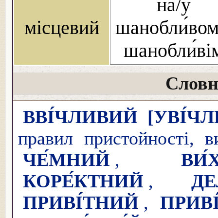
на/у
місцевий
шанобли́вом
шанобли́ві
Словн
ВВІ́ЧЛИВИЙ
[УВІ́Ч
правил пристойності, ви
ЧЕ́МНИЙ
,
ВИ́
КОРЕ́КТНИЙ
,
ДЕ
ПРИВІ́ТНИЙ
,
ПРИВ