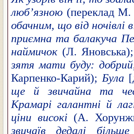
люб’язною
(переклад М.
обачним, що від ночівлі 
приємна та балакуча Пе
наймичок
(Л. Яновська);
зятя мати буду: добрий
Карпенко-Карий);
Була
[
ще й звичайна та че
Крамарі галантні й лаг
ціни високі
(А. Хорунжи
звичаїв дедалі більш