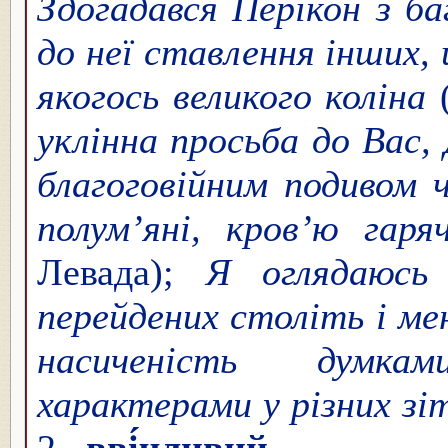
Здогадався Перікон з ба
до неї ставлення інших,
якогось великого коліна
(
уклінна просьба до Вас,
благоговійним подивом 
полум’яні, кров’ю гар
Левада);
Я оглядаюсь
перейдених століть і ме
насиченість думка
характерами у різних зі
2.
вві́чливий
.