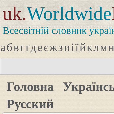
uk.
Worldwide
Всесвітній словник украї
а
б
в
г
ґ
д
е
є
ж
з
и
і
ї
й
к
л
м
Головна
Українс
Русский